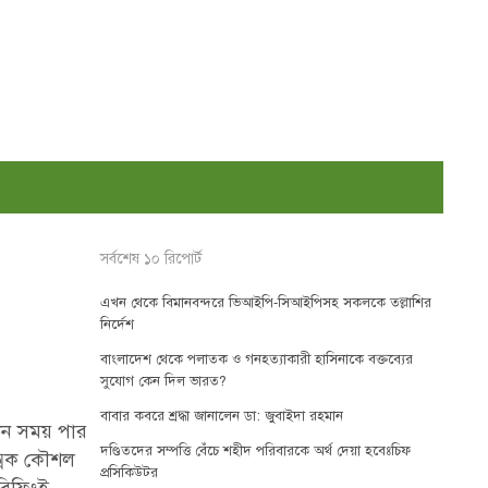
সর্বশেষ ১০ রিপোর্ট
এখন থেকে বিমানবন্দরে ভিআইপি-সিআইপিসহ সকলকে তল্লাশির
নির্দেশ
বাংলাদেশ থেকে পলাতক ও গনহত্যাকারী হাসিনাকে বক্তব্যের
সুযোগ কেন দিল ভারত?
বাবার কবরে শ্রদ্ধা জানালেন ডা: জুবাইদা রহমান
িন সময় পার
দণ্ডিতদের সম্পত্তি বেঁচে শহীদ পরিবারকে অর্থ দেয়া হবেঃচিফ
াত্মক কৌশল
প্রসিকিউটর