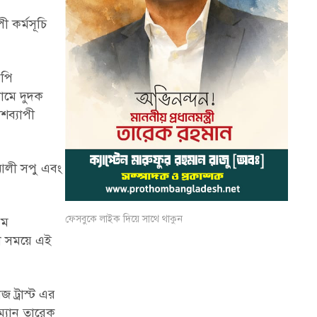
 কর্মসূচি
নপি
নামে দুদক
শব্যাপী
আলী সপু এবং
ফেসবুকে লাইক দিয়ে সাথে থাকুন
থম
তো সময়ে এই
 ট্রাস্ট এর
ম্যান তারেক