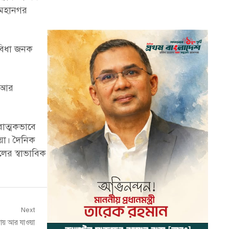
 মহানগর
ুবিধা জনক
ং আর
রাত্মকভাবে
িয়া। দৈনিক
ের স্বাভাবিক
Next
িকায় আর যাওয়া