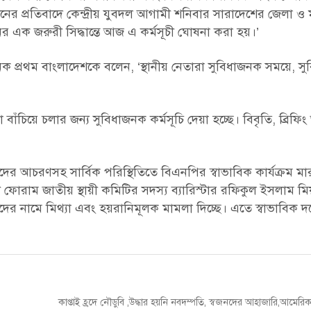
ঠনের প্রতিবাদে কেন্দ্রীয় যুবদল আগামী শনিবার সারাদেশের জেলা ও
 এক জরুরী সিদ্ধান্তে আজ এ কর্মসূচী ঘোষনা করা হয়।’
িক প্রথম বাংলাদেশকে বলেন, ‘স্থানীয় নেতারা সুবিধাজনক সময়ে, স
ঁচিয়ে চলার জন্য সুবিধাজনক কর্মসূচি দেয়া হচ্ছে। বিবৃতি, ব্রিফি
ীদের আচরণসহ সার্বিক পরিস্থিতিতে বিএনপির স্বাভাবিক কার্যক্রম মা
রণী ফোরাম জাতীয় স্থায়ী কমিটির সদস্য ব্যারিস্টার রফিকুল ইসলাম ম
ের নামে মিথ্যা এবং হয়রানিমূলক মামলা দিচ্ছে। এতে স্বাভাবিক দল
Next
কাপ্তাই হ্রদে নৌডুবি ,উদ্ধার হয়নি নবদম্পতি, স্বজনদের আহাজারি,আমের