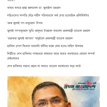
ভারত?
বাবার কবরে শ্রদ্ধা জানালেন ডা: জুবাইদা রহমান
দণ্ডিতদের সম্পত্তি বেঁচে শহীদ পরিবারকে অর্থ দেয়া হবেঃচিফ প্রসিকিউটর
আজ জুলাই গণ-অভ্যুত্থান’ দিবস
জুলাই গণঅভ্যুত্থান স্মৃতি জাদুঘর উদ্বোধন করলেন প্রধানমন্ত্রী তারেক রহমান
‘রক্তঝরা জুলাই জাগরণ’ অনুষ্ঠানে প্রধানমন্ত্রী তারেক রহমান
হাসিনা দেশে ফিরলে সরাসরি ফাঁসির মঞ্চে নেয়া হবেঃ নাহিদ ইসলাম
দিল্লীতে শেখ হাসিনার গণমাধ্যম ভাষনের সাথে ভারত সরকারের কোনো সম্পর্ক
নেইঃভারত
শেখ হাসিনার বক্তব্য প্রচার না করতে তারেক সরকারের কড়া বার্তা