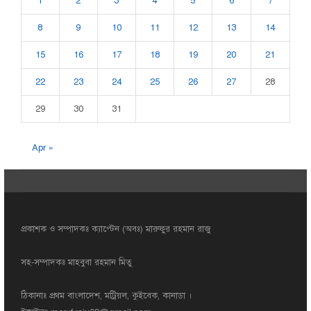
1
2
3
4
5
6
7
8
9
10
11
12
13
14
15
16
17
18
19
20
21
22
23
24
25
26
27
28
29
30
31
Apr »
প্রকাশক ও সম্পাদকঃ ক্যাপ্টেন (অবঃ) মারুফুর রহমান রাজু
সহ-সম্পাদকঃ মাহবুবা রহমান মিতু
ঠিকানাঃ প্রথম বাংলাদেশ, মট্রিয়ল, কুইবেক, কানাডা ।