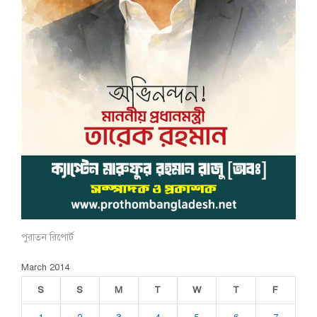
পুরাতন রিপোর্ট
March 2014
S
S
M
T
W
T
F