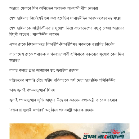
ভারতে যেভাবে দিন কাটাচ্ছেন পলাতক আওয়ামী লীগ নেতারা
শেখ হাসিনার নির্দেশেই গুম করা হয়েছিল সালাহউদ্দিন আহমদকেঃতদন্ত সংস্থা
শেখ হাসিনাকে অস্থিতিশীলতার সুযোগ দিয়ে বাংলাদেশের বন্ধুত্ব চাওয়া ভারতের
দ্বিমুখী আচরণ : সালাউদ্দীন আহমদ
এখন থেকে বিমানবন্দরে ভিআইপি-সিআইপিসহ সকলকে তল্লাশির নির্দেশ
বাংলাদেশ থেকে পলাতক ও গনহত্যাকারী হাসিনাকে বক্তব্যের সুযোগ কেন দিল
ভারত?
বাবার কবরে শ্রদ্ধা জানালেন ডা: জুবাইদা রহমান
দণ্ডিতদের সম্পত্তি বেঁচে শহীদ পরিবারকে অর্থ দেয়া হবেঃচিফ প্রসিকিউটর
আজ জুলাই গণ-অভ্যুত্থান’ দিবস
জুলাই গণঅভ্যুত্থান স্মৃতি জাদুঘর উদ্বোধন করলেন প্রধানমন্ত্রী তারেক রহমান
‘রক্তঝরা জুলাই জাগরণ’ অনুষ্ঠানে প্রধানমন্ত্রী তারেক রহমান