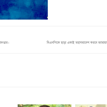
Next
রেফতার।
বিএনপিকে ছাড়া একাই মহাসমাবেশ করবে জামায়া
post: