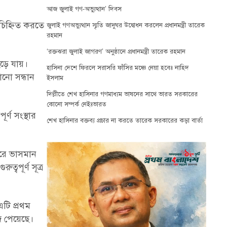
আজ জুলাই গণ-অভ্যুত্থান’ দিবস
চিহ্নিত করতে
জুলাই গণঅভ্যুত্থান স্মৃতি জাদুঘর উদ্বোধন করলেন প্রধানমন্ত্রী তারেক
রহমান
‘রক্তঝরা জুলাই জাগরণ’ অনুষ্ঠানে প্রধানমন্ত্রী তারেক রহমান
েড়ে যায়।
হাসিনা দেশে ফিরলে সরাসরি ফাঁসির মঞ্চে নেয়া হবেঃ নাহিদ
নো সন্ধান
ইসলাম
দিল্লীতে শেখ হাসিনার গণমাধ্যম ভাষনের সাথে ভারত সরকারের
কোনো সম্পর্ক নেইঃভারত
র্ণ সংস্থার
শেখ হাসিনার বক্তব্য প্রচার না করতে তারেক সরকারের কড়া বার্তা
গরে ভাসমান
বপূর্ণ সূত্র
এটি প্রথম
জে পেয়েছে।