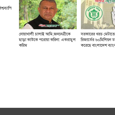
্বব্যাপি
নোয়াখালী চালাই আমি,জননেত্রীকে
সরকারের খরচ মেটাতে
ছাড়া কাউকে পরোয়া করিনা: একরামুল
রিজার্ভের ৬০মিলিয়ন ডল
করিম
করেছে বাংলাদেশ ব্যা