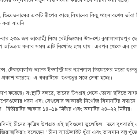
নের অনুসন্ধানে নতুন গতি সঞ্চার করবে বলে ধারণা করা হচ্ছে।
য়েতনামের একটি দ্বীপের কাছে বিমানের কিছু ধ্বংসাবশেষ তাঁরা 
িত করা যায়নি।
ক্রবার ২৩৯ জন আরোহী নিয়ে বেইজিংয়ের উদ্দেশ্যে কুয়ালালামপুর ছ
্বীপ অতিক্রম করার সময় এটি নিখোঁজ হয়ে যায়। এরপর থেকে এর কো
্স, টেকনোলজি অ্যান্ড ইন্ডাস্ট্রি ফর ন্যাশনাল ডিফেন্সের মতো গুরুত্বপূ
্রকাশ করেছে। এ খবরটিকে গুরুত্বের সঙ্গে দেখা হচ্ছে।
 প্রকাশ করেছে। সংস্থাটি বলছে, তাদের উপগ্রহ থেকে তোলা ছবিতে সা
েষগুলোর ধরন এবং সেগুলোর আকারই নিখোঁজ বিমানটির সন্ধানে গুরুত্
 দ্বিতীয়টির আকার ১৪–১৯ মিটার এবং অন্যটির ২৪–২২ মিটার।
পরদিনই চীনের কৃত্রিম উপগ্রহ এই ছবিগুলো তুলেছিল। তবে বুধবারই 
িয়াক্সঝিয়াং বলেছেন,‘ চীনা স্যাটেলাইট ধুঁয়া এবং ভাসমান বস্তু খুঁ