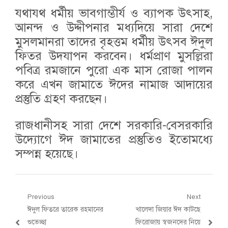
যথাযথ ধর্মীয় ভাবগাম্ভীর্য ও ব্যাপক উৎসাহ,
আনন্দ ও উদ্দীপনার মধ্যদিয়ে সারা দেশে
মুসলমানরা তাদের বৃহত্তম ধর্মীয় উৎসব ঈদুল
ফিতর উদযাপন করবেন। ধর্মপ্রাণ মুসল্লিরা
পবিত্র রমজানে পুরো এক মাস রোজা পালন
করে এখন জামাতে ঈদের নামাজ আদায়ের
প্রস্তুতি গ্রহণ করছেন।
রাজধানীসহ সারা দেশে সরকারি-বেসরকারি
উদ্যোগে ঈদ জামাতের প্রস্তুতিও ইতোমধ্যে
সম্পন্ন হয়েছে।
Post
Previous
Next
Previous
Next
ঈদুল ফিতরে তারেক রহমানের
খালেদা জিয়ার ঈদ কাটছে
navigation
post:
post:
শুভেচ্ছা
ফিরোজায় স্বজনদের নিয়ে