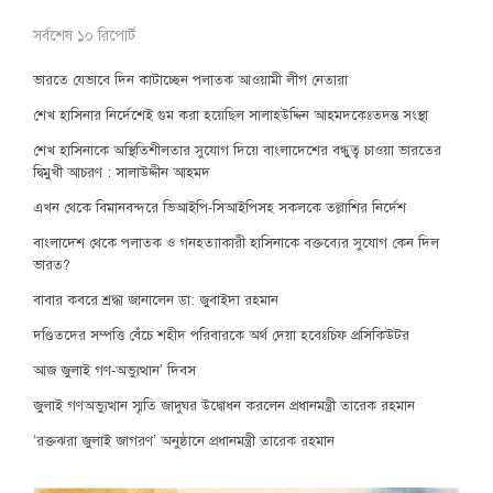
সর্বশেষ ১০ রিপোর্ট
ভারতে যেভাবে দিন কাটাচ্ছেন পলাতক আওয়ামী লীগ নেতারা
শেখ হাসিনার নির্দেশেই গুম করা হয়েছিল সালাহউদ্দিন আহমদকেঃতদন্ত সংস্থা
শেখ হাসিনাকে অস্থিতিশীলতার সুযোগ দিয়ে বাংলাদেশের বন্ধুত্ব চাওয়া ভারতের
দ্বিমুখী আচরণ : সালাউদ্দীন আহমদ
এখন থেকে বিমানবন্দরে ভিআইপি-সিআইপিসহ সকলকে তল্লাশির নির্দেশ
বাংলাদেশ থেকে পলাতক ও গনহত্যাকারী হাসিনাকে বক্তব্যের সুযোগ কেন দিল
ভারত?
বাবার কবরে শ্রদ্ধা জানালেন ডা: জুবাইদা রহমান
দণ্ডিতদের সম্পত্তি বেঁচে শহীদ পরিবারকে অর্থ দেয়া হবেঃচিফ প্রসিকিউটর
আজ জুলাই গণ-অভ্যুত্থান’ দিবস
জুলাই গণঅভ্যুত্থান স্মৃতি জাদুঘর উদ্বোধন করলেন প্রধানমন্ত্রী তারেক রহমান
‘রক্তঝরা জুলাই জাগরণ’ অনুষ্ঠানে প্রধানমন্ত্রী তারেক রহমান