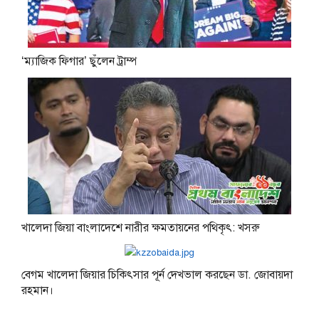
‘ম্যাজিক ফিগার’ ছুঁলেন ট্রাম্প
খালেদা জিয়া বাংলাদেশে নারীর ক্ষমতায়নের পথিকৃৎ: খসরু
বেগম খালেদা জিয়ার চিকিৎসার পূর্ন দেখভাল করছেন ডা. জোবায়দা
রহমান।