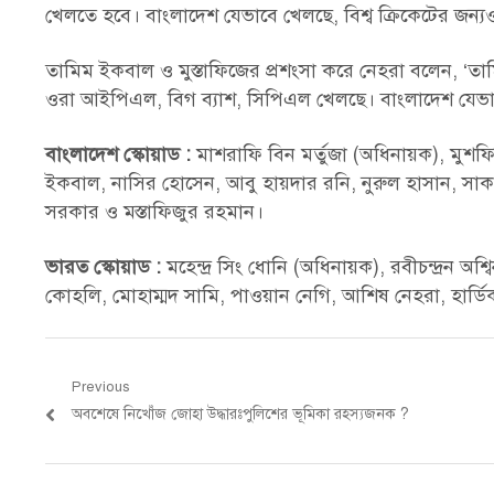
খেলতে হবে। বাংলাদেশ যেভাবে খেলছে, বিশ্ব ক্রিকেটের জন্যও
তামিম ইকবাল ও মুস্তাফিজের প্রশংসা করে নেহরা বলেন, ‘তা
ওরা আইপিএল, বিগ ব্যাশ, সিপিএল খেলছে। বাংলাদেশ যেভাবে 
বাংলাদেশ স্কোয়াড :
মাশরাফি বিন মর্তুজা (অধিনায়ক), মুশফি
ইকবাল, নাসির হোসেন, আবু হায়দার রনি, নুরুল হাসান, সা
সরকার ও মস্তাফিজুর রহমান।
ভারত স্কোয়াড :
মহেন্দ্র সিং ধোনি (অধিনায়ক), রবীচন্দ্রন অশ
কোহলি, মোহাম্মদ সামি, পাওয়ান নেগি, আশিষ নেহরা, হার্ডিক 
Post
Previous
Previous
অবশেষে নিখোঁজ জোহা উদ্ধারঃপুলিশের ভূমিকা রহস্যজনক ?
navigation
post: