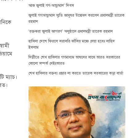
আজ জুলাই গণ-অভ্যুত্থান’ দিবস
।
জুলাই গণঅভ্যুত্থান স্মৃতি জাদুঘর উদ্বোধন করলেন প্রধানমন্ত্রী তারেক
ানিকে
রহমান
‘রক্তঝরা জুলাই জাগরণ’ অনুষ্ঠানে প্রধানমন্ত্রী তারেক রহমান
হাসিনা দেশে ফিরলে সরাসরি ফাঁসির মঞ্চে নেয়া হবেঃ নাহিদ
স্বামী
ইসলাম
ডিয়ামে
দিল্লীতে শেখ হাসিনার গণমাধ্যম ভাষনের সাথে ভারত সরকারের
কোনো সম্পর্ক নেইঃভারত
শেখ হাসিনার বক্তব্য প্রচার না করতে তারেক সরকারের কড়া বার্তা
ি ম্যাচ।
ারত।