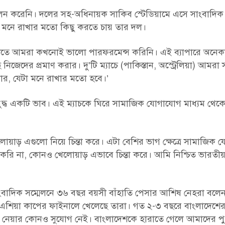
ুশীলন করেনি। দলের সহ-অধিনায়ক সাকিব স্টেডিয়ামে এসে সাংবাদিক
াচে মনে রাখার মতো কিছু করতে চায় তার দল।
্টিতে আমরা কখনোই ভালো পারফরমেন্স করিনি। এই ব্যাপারে অনে
ের প্রমাণ করার। দু’টি ম্যাচে (পাকিস্তান, অস্ট্রেলিয়া) আমরা 
করার, যেটা মনে রাখার মতো হবে।’
ুদ্ধ একটি ভাব। এই ম্যাচকে ঘিরে সামাজিক যোগাযোগ মাধ্যম থেকে
োয়াড় এগুলো নিয়ে চিন্তা করে। এটা বেশির ভাগ ক্ষেত্রে সামাজিক
 করি না, কোনও খেলোয়াড় এভাবে চিন্তা করে। আমি নিশ্চিত ভারতী
সাংবাদিক সম্মেলনে ৩৬ বছর বয়সী বাঁহাতি পেসার আশিষ নেহরা বলেন
ে এশিয়া কাপের ফাইনালে খেলেছে তারা। গত ২-৩ বছরে বাংলাদেশের 
 নেয়ার কোনও সুযোগ নেই। বাংলাদেশকে হারাতে গেলে আমাদের পু