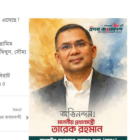
ে এসেছে !
’
 তামিম
িথুন, সৌম্য
বিরাট
।
0
Next
ুর জবানবন্দী