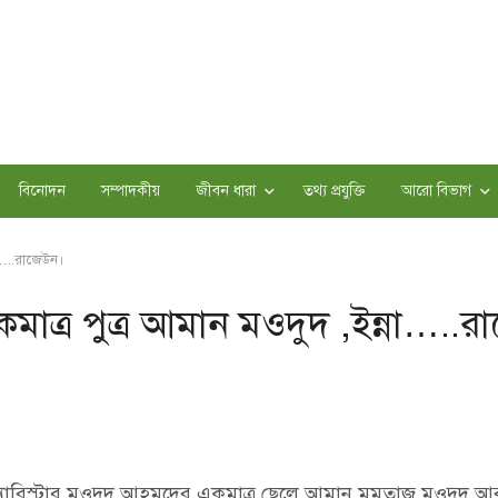
বিনোদন
সম্পাদকীয়
জীবন ধারা
তথ্য প্রযুক্তি
আরো বিভাগ
া…..রাজেউন।
ত্র পুত্র আমান মওদুদ ,ইন্না…..র
 ব্যারিস্টার মওদুদ আহমদের একমাত্র ছেলে আমান মমতাজ মওদুদ আ