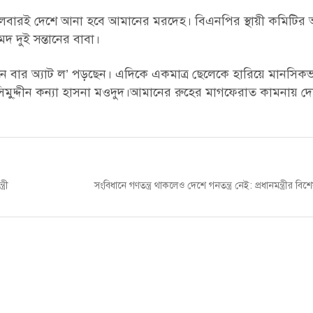
 মঙ্গলবারই দেশে আনা হবে আমানের মরদেহ। বিএনপির স্থায়ী কমিটির 
দ দুই সন্তানের বাবা।
ে বার অ্যাট ল’ পড়ছেন। এদিকে একমাত্র ছেলেকে হারিয়ে মানসিকভ
জসিমু্দ্দীন কন্যা হাসনা মওদুদ।আমানের রুহের মাগফেরাত কামনায় দ
Next
্রী
সংবিধানে গণতন্ত্র থাকলেও দেশে গনতন্ত্র নেই: প্রধানমন্ত্রীর ব
post: