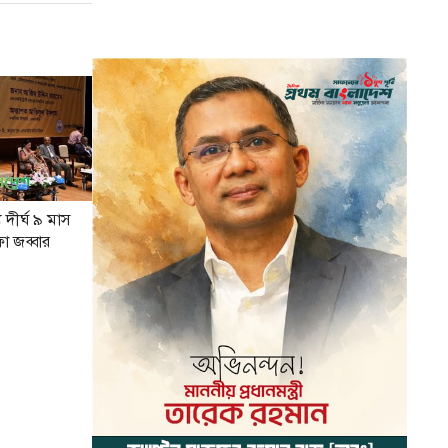
য দীর্ঘ ৯ মাস
া জব্বার