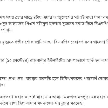
াদেশ সময় ভোর সাড়ে ৪টায় এয়ার অ্যাম্বুলেন্সের মধ্যেই মারা যান 
ার মওদুদ আহমদের পিএস মমিনুল ইসলাম সুজনের বরাত দিয়ে বিএনপি
য জানান।
লের মৃত্যুতে গভীর শোক জানিয়েছেন বিএনপির চেয়ারপারসন খালেদা 
ত শনিবার (১২ সেপ্টেম্বর) রাজধানীর ইউনাইটেড হাসপাতালে ভর্তি হন 
ায় সমস্যা দেখা দেয়। অবস্থার অবনতি হলে চিকিৎসকদের পরামর্শে সোম
ার।
া পর অবতরণ করার আগেই মারা যান আমান মমতাজ মওদুদ। মঙ্গলবার
সপাতালে রাখা ছিল আমান মমতাজের মওদুদের মরদেহ।