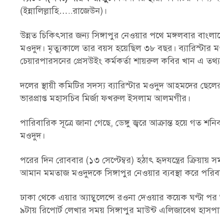
(ইন্নালিল্লাহি…..রাজেউন)।
উন্নত চিকিৎসার জন্য সিঙ্গাপুর নেওয়ার পথে মঙ্গলবার বাংল
মওদুদ। মৃত্যুকালে তার বয়স হয়েছিল ৩৮ বছর। ব্যারিস্ট
চেয়ারপারসনের প্রেসউইং কর্মকর্তা শায়রুল কবির খান এ তথ্
দলের স্থায়ী কমিটির সদস্য ব্যারিস্টার মওদুদ আহমদের ছে
ভারপ্রাপ্ত মহাসচিব মির্জা ফখরুল ইসলাম আলমগীর।
পারিবারিক সূত্রে জানা গেছে, ডেঙ্গু জ্বরে আক্রান্ত হয়ে গ
মওদুদ।
পরের দিন রোববার (১৩ সেপ্টেম্বর) হঠাৎ হৃদযন্ত্রের ক্রিয়
আমান মমতাজ মওদুদকে সিঙ্গাপুর নেওয়ার ব্যবস্থা করে পরিব
ঢাকা থেকে এয়ার অ্যাম্বুলেন্সে রওনা দেওয়ার কয়েক ঘণ্ট
৯টায় রিপোর্ট লেখার সময় সিঙ্গাপুর মাউন্ট এলিজাবেথ হা