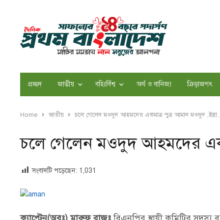
প্রচ্ছদ
জাতীয়
বহিঃর্বিশ্ব
অর্থ ও বানিজ্য
ক্রিড়াজগৎ
Home
জাতীয়
চলে গেলেন মওদুদ আহমদের একমাত্র পুত্র আমান মওদুদ ,ইন্ন
চলে গেলেন মওদুদ আহমদের একমা
সংবাদটি পড়েছেন:
1,031
ক্যাপ্টেন(অবঃ) মারুফ রাজুঃ
বিএনপির স্থায়ী কমিটির সদস্য