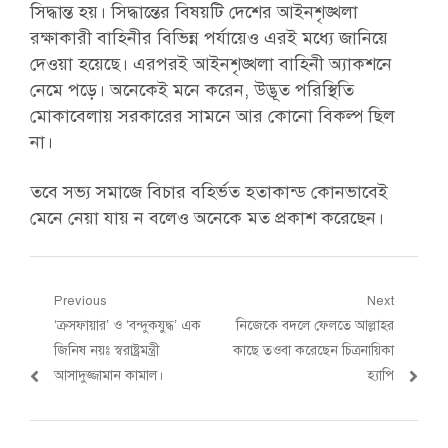
সিদ্ধান্ত হয়। সিদ্ধান্তের বিষয়টি দেশের আইনশৃঙ্খলা
রক্ষাকারী বাহিনীর বিভিন্ন পর্যায়েও এরই মধ্যে জানিয়ে
দেওয়া হয়েছে। এরপরই আইনশৃঙ্খলা বাহিনী অ্যাকশনে
নেমে পড়ে। অনেকেই মনে করেন, উদ্ভূত পরিস্থিতি
মোকাবেলায় সরকারের সামনে আর কোনো বিকল্প ছিল
না।
তবে সভ্য সমাজে বিচার বহির্ভত হতাকান্ড কোনভাবেই
মেনে নেয়া যায় ন বলেও অনেকে মত প্রকাশ করেছেন।
Post
Previous
Next
Previous
Next
‘ক্রসফায়ার’ ও ‘বন্দুকযুদ্ধ’ এক
নিজেকে বদলে ফেলতে আল্লাহর
navigation
post:
post:
জিনিষ নয়ঃ স্বরাষ্ট্রমন্ত্রী
কাছে তওবা করেছেন চিত্রনায়িকা
আসাদুজ্জামান কামাল।
হ্যাপি