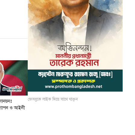
ফেসবুকে লাইক দিয়ে সাথে থাকুন
োনয়নঃ
য গোপন ও আইনী