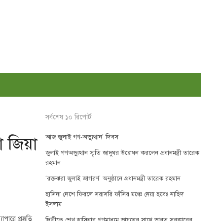
সর্বশেষ ১০ রিপোর্ট
আজ জুলাই গণ-অভ্যুত্থান’ দিবস
া জিয়া
জুলাই গণঅভ্যুত্থান স্মৃতি জাদুঘর উদ্বোধন করলেন প্রধানমন্ত্রী তারেক
রহমান
‘রক্তঝরা জুলাই জাগরণ’ অনুষ্ঠানে প্রধানমন্ত্রী তারেক রহমান
হাসিনা দেশে ফিরলে সরাসরি ফাঁসির মঞ্চে নেয়া হবেঃ নাহিদ
ইসলাম
ারে প্রস্তুতি
দিল্লীতে শেখ হাসিনার গণমাধ্যম ভাষনের সাথে ভারত সরকারের