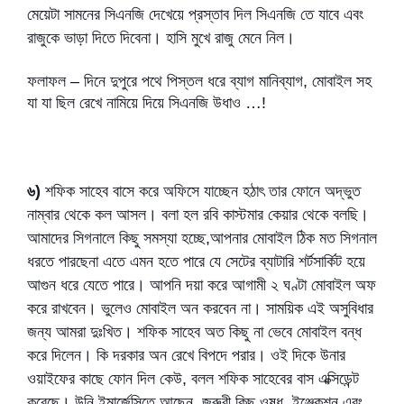
মেয়েটা সামনের সিএনজি দেখেয়ে প্রস্তাব দিল সিএনজি তে যাবে এবং
রাজুকে ভাড়া দিতে দিবেনা। হাসি মুখে রাজু মেনে নিল।
ফলাফল – দিনে দুপুরে পথে পিস্তল ধরে ব্যাগ মানিব্যাগ, মোবাইল সহ
যা যা ছিল রেখে নামিয়ে দিয়ে সিএনজি উধাও …!
৬)
শফিক সাহেব বাসে করে অফিসে যাচ্ছেন হঠাৎ তার ফোনে অদ্ভুত
নাম্বার থেকে কল আসল। বলা হল রবি কাস্টমার কেয়ার থেকে বলছি।
আমাদের সিগনালে কিছু সমস্যা হচ্ছে,আপনার মোবাইল ঠিক মত সিগনাল
ধরতে পারছেনা এতে এমন হতে পারে যে সেটের ব্যাটারি শর্টসার্কিট হয়ে
আগুন ধরে যেতে পারে। আপনি দয়া করে আগামী ২ ঘণ্টা মোবাইল অফ
করে রাখবেন। ভুলেও মোবাইল অন করবেন না। সাময়িক এই অসুবিধার
জন্য আমরা দুঃখিত। শফিক সাহেব অত কিছু না ভেবে মোবাইল বন্ধ
করে দিলেন। কি দরকার অন রেখে বিপদে পরার। ওই দিকে উনার
ওয়াইফের কাছে ফোন দিল কেউ, বলল শফিক সাহেবের বাস এক্সিডেন্ট
করেছে। উনি ইমার্জেন্সিতে আছেন, জরুরী কিছু ওষুধ, ইঞ্জেকশন এবং