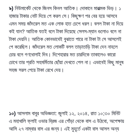
৯)
নিউমার্কেট থেকে জিনস কিনল আতিক। দোকানে মারাত্মক ভিড়। ১
হাজার টাকার নোট দিয়ে পে করল সে। কিছুক্ষণ পর বের হয়ে আসবে
এমন সময় জাঁদরেল মত এক লোক হাত চেপে ধরল। বলল টাকা না দিয়ে
কই যান? আতিক যতই বলে টাকা দিয়েছে সেলস-ম্যান গুলোও বলে না
টাকা দেয়নি। আতিক কোনভাবেই বুঝাতে পারে না টাকা টা সে আসলেই
পে করেছিল। জাঁদরেল মত লোকটি বলল তাড়াতাড়ি টাকা দেন নাহলে
চোর বলে গণধোলাই দিব। দিশেহারার মত চারদিকে তাকালেও কারো
চোখে তার প্রতি সহমর্মিতার ছোঁয়া দেখতে পেল না। এভাবেই কিছু মানুষ
সহজ সরল পেয়ে টাকা রেখে দেয়।
১০)
আসলাম বাবুর অভিজ্ঞতা: জুলাই ১২, ২০১৪, রাত ১০;৩০ মিনিট
এ মহাখালি ফ্লাই ওভার ব্রিজ এর গোঁড়া থেকে বাস এ উঠবো, অপেক্ষায়
আসি ২৭ নাম্বার বাস এর জন্য। এই মুহূর্তে একটা বাস আসল অন্য