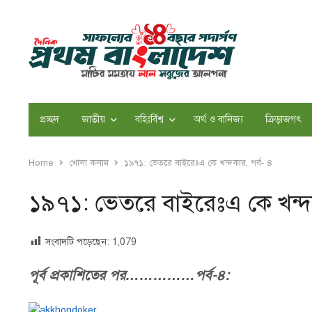
প্রচ্ছদ
জাতীয়
বহিঃর্বিশ্ব
অর্থ ও বানিজ্য
ক্রিড়াজগৎ
Home
খোলা কলাম
১৯৭১: ভেতরে বাইরেঃএ কে খন্দকার, পর্ব- ৪
১৯৭১: ভেতরে বাইরেঃএ কে খন্দক
সংবাদটি পড়েছেন:
1,079
পূর্ব প্রকাশিতের পর……………পর্ব-৪: