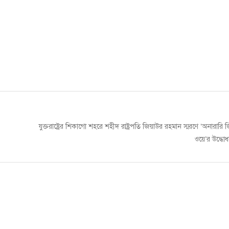
Next
যুক্তরাষ্ট্রের শিকাগো শহরে শহীদ রাষ্ট্রপতি জিয়াউর রহমান স্মরণে ‘অনারারি
post:
ওয়ে’র উদ্ধো