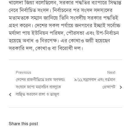
খালেদা জিয়া বলেছিলেন, সরকার পদ্ধতির ব্যাপারে সিদ্ধান্ত
নেবে নির্বাচিত সংসদ। নির্বাচনের পর সংসদ সদস্যদের
মতামতকে সম্মান জানিয়ে তিনি সংসদীয় সরকার পদ্ধতিই
গ্রহণ করেন। দেশের সকল পর্যায়ে জনগণের ইচ্ছাই সর্বোচ্চ
মর্যাদা পায় ইউনিয়ন পরিষদ, পৌরসভা এবং উপ-নির্বাচন
হয়েছে অবাধ ও নিরপেক্ষ। এর কোথাও জয়ী হয়েছেন
সরকারি দল, কোথাও বা বিরোধী দল।
Post
Previous
Next
Previous
Next
দেশের রাজনীতিতে চরম অবক্ষয়ঃ
৯/১১,সন্ত্রাসবাদ এবং বর্তমান
navigation
post:
post:
সংসদে জাপা মহাসচিব বাবলুকে
প্রেক্ষাপট
লাঞ্ছিত করলেন রাঙ্গা ও তাজুল
Share this post