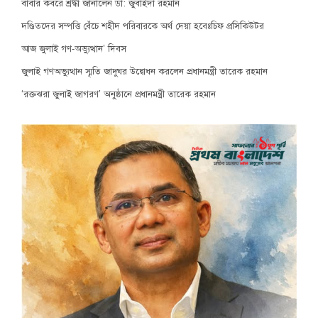
বাবার কবরে শ্রদ্ধা জানালেন ডা: জুবাইদা রহমান
দণ্ডিতদের সম্পত্তি বেঁচে শহীদ পরিবারকে অর্থ দেয়া হবেঃচিফ প্রসিকিউটর
আজ জুলাই গণ-অভ্যুত্থান’ দিবস
জুলাই গণঅভ্যুত্থান স্মৃতি জাদুঘর উদ্বোধন করলেন প্রধানমন্ত্রী তারেক রহমান
‘রক্তঝরা জুলাই জাগরণ’ অনুষ্ঠানে প্রধানমন্ত্রী তারেক রহমান