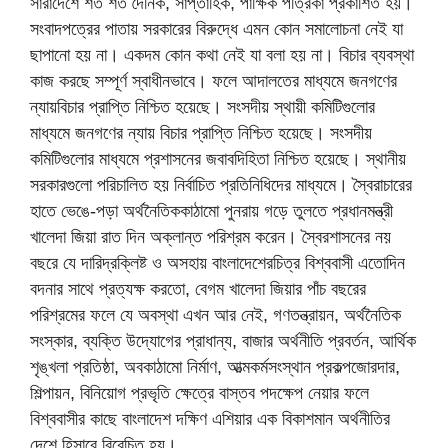
সারাদেশে শত শত দৈনিক, সাপ্তাহিক, পাক্ষিক পত্রিকা প্রকাশিত হয়।
সংবাদপত্রের পাতায় সরকারের বিরুদ্ধে এমন কোন সমালোচনা নেই যা
ছাপানো হয় না। একদম কোন কথা নেই যা বলা হয় না। বিচার ব্যবস্থা
কাজ করছে সম্পূর্ণ স্বাধীনভাবে। ফলে আদালতের মাধ্যমে জনগণের
ন্যায়বিচার প্রাপ্তি নিশ্চিত হয়েছে। সংসদীয় স্থায়ী কমিটিগুলোর
মাধ্যমে জনগণের ন্যায় বিচার প্রাপ্তি নিশ্চিত হয়েছে। সংসদীয়
কমিটিগুলোর মাধ্যমে প্রশাসনের জবাবদিহিতা নিশ্চিত হয়েছে। স্থানীয়
সরকারগুলো পরিচালিত হয় নির্বাচিত প্রতিনিধিদের মাধ্যমে। স্বৈরাচারের
হাতে ভেঙে-পড়া অর্থনৈতিককাঠামো পুনরায় গড়ে তুলতে প্রধানমন্ত্রী
খালেদা জিয়া রাত দিন অক্লান্ত পরিশ্রম করেন। স্বৈরশাসনের নয়
বছরে যে দারিদ্রক্লিষ্ট ও অসহায় বাংলাদেশেরচিত্র বিশ্ববাসী এতোদিন
বদনার সাথে প্রত্যক্ষ করতো, বেগম খালেদা জিয়ার পাঁচ বছরের
পরিশ্রমের ফলে যে অবস্থা এখন আর নেই, গণতন্ত্রায়ন, অর্থনৈতিক
সংস্কার, ব্যক্তি উদ্যোগের প্রাধান্য, বাজার অর্থনীতি প্রবর্তন, আর্থিক
শৃঙ্খলা প্রতিষ্ঠা, অবকাঠামো নির্মাণ, আত্মকর্মসংস্থান প্রকল্পজোরদার,
শিল্পায়ন, বিনিয়োগ প্রভৃতি ক্ষেত্রে বাস্তব পদক্ষেপ নেয়ার ফলে
বিশ্ববাসীর কাছে বাংলাদেশ দক্ষিণ এশিয়ার এক বিকাশমান অর্থনীতির
দেশে হিসাবে বিবেচিত হয়।