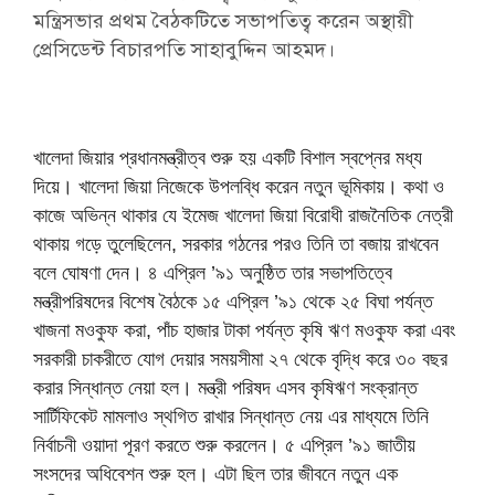
মন্ত্রিসভার প্রথম বৈঠকটিতে সভাপতিত্ব করেন অস্থায়ী
প্রেসিডেন্ট বিচারপতি সাহাবুদ্দিন আহমদ।
খালেদা জিয়ার প্রধানমন্ত্রীত্ব শুরু হয় একটি বিশাল স্বপ্নের মধ্য
দিয়ে। খালেদা জিয়া নিজেকে উপলব্ধি করেন নতুন ভূমিকায়। কথা ও
কাজে অভিন্ন থাকার যে ইমেজ খালেদা জিয়া বিরোধী রাজনৈতিক নেত্রী
থাকায় গড়ে তুলেছিলেন, সরকার গঠনের পরও তিনি তা বজায় রাখবেন
বলে ঘোষণা দেন। ৪ এপ্রিল ’৯১ অনুষ্ঠিত তার সভাপতিত্বে
মন্ত্রীপরিষদের বিশেষ বৈঠকে ১৫ এপ্রিল ’৯১ থেকে ২৫ বিঘা পর্যন্ত
খাজনা মওকুফ করা, পাঁচ হাজার টাকা পর্যন্ত কৃষি ঋণ মওকুফ করা এবং
সরকারী চাকরীতে যোগ দেয়ার সময়সীমা ২৭ থেকে বৃদ্ধি করে ৩০ বছর
করার সিন্ধান্ত নেয়া হল। মন্ত্রী পরিষদ এসব কৃষিঋণ সংক্রান্ত
সার্টিফিকেট মামলাও স্থগিত রাখার সিন্ধান্ত নেয় এর মাধ্যমে তিনি
নির্বাচনী ওয়াদা পূরণ করতে শুরু করলেন। ৫ এপ্রিল ’৯১ জাতীয়
সংসদের অধিবেশন শুরু হল। এটা ছিল তার জীবনে নতুন এক