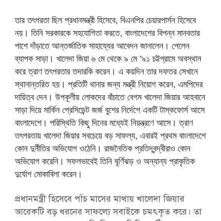
তার তৎপরতা ছিল প্রধানমন্ত্রী হিসেবে, বিএনপির চেয়ারপার্সন হিসেবে
নয়। তিনি সরকারকে সহযোগিতা করতে, বাংলাদেশের বিপন্ন মানবতার
পাশে দাঁড়াতে আন্তর্জাতিক সাহায্যের আবেদন জানালেন। পেলেন
ব্যাপক সাড়া। খালেদা জিয়া ৬ মে থেকে ৯ মে ’৯১ চট্টগ্রামে অবস্থান
করে ত্রাণ তৎপরতার তদারকি করেন। এ কয়দিন তার দফতর সেখানে
স্থানান্তরিত হয়। প্রতিটি থানার জন্য মন্ত্রী নিয়োগ করেন, এমপিদের
দায়িত্ব দেন। উপকূলীয় লোকদের বাঁচাতে বেগম খালেদা জিয়ার আহবানে
সাড়া দিয়ে মার্কিন প্রেসিডেন্ট জর্জ বুশের নির্দেশে একটি টাস্কফোর্স আসে
বাংলাদেশে। পরিস্থিতি কিছু দিনের মধ্যেই নিয়ন্ত্রণে আসে। ত্রাণ
তৎপরতায় খালেদা জিয়ার সবচেয়ে বড় সাফল্য, এবারই প্রথম বাংলাদেশে
কোন দুর্নীতির অভিযোগ ওঠেনি। রাজনৈতিক প্রতিদ্বন্দ্বীরাও কোন
অভিযোগ করেনি। সফলভাবেই তিনি ঘূর্ণিঝড় ও অন্যান্য প্রাকৃতিক
দুর্যোগ মোকাবিলা করেন।
প্রধানমন্ত্রী হিসেবে পাঁচ মাসের মাথায় খালেদা জিয়ার
আরেকটি বড় ধরনের সাফল্যে সবাইকে চমৎকৃত করে। তা