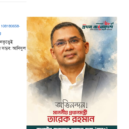
েতৃত্বেই
ন সম্ভব: আনিসুল