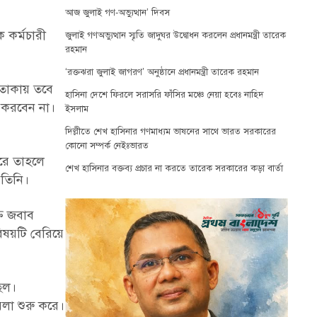
আজ জুলাই গণ-অভ্যুত্থান’ দিবস
কর্মচারী
জুলাই গণঅভ্যুত্থান স্মৃতি জাদুঘর উদ্বোধন করলেন প্রধানমন্ত্রী তারেক
রহমান
‘রক্তঝরা জুলাই জাগরণ’ অনুষ্ঠানে প্রধানমন্ত্রী তারেক রহমান
 তাকায় তবে
হাসিনা দেশে ফিরলে সরাসরি ফাঁসির মঞ্চে নেয়া হবেঃ নাহিদ
র করবেন না।
ইসলাম
দিল্লীতে শেখ হাসিনার গণমাধ্যম ভাষনের সাথে ভারত সরকারের
কোনো সম্পর্ক নেইঃভারত
করে তাহলে
শেখ হাসিনার বক্তব্য প্রচার না করতে তারেক সরকারের কড়া বার্তা
 তিনি।
্ত জবাব
িষয়টি বেরিয়ে
ছিল।
বলা শুরু করে।