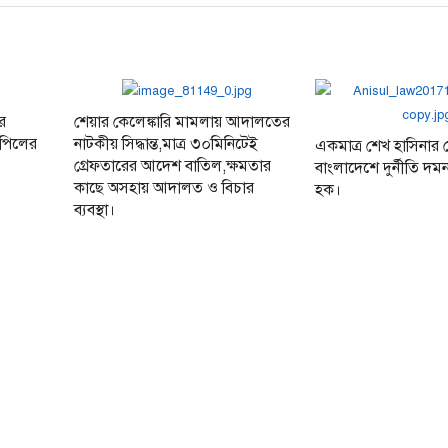
র
শেয়ার কেলেঙ্কারি মামলায় আদালতের
আপিলের
নাটকীয় সিদ্ধান্ত,মাত্র ৩০মিনিটেই
একমাত্র শেখ হাসিনার ন
গ্রেফতারের আদেশ বাতিল,ক্ষমতার
বাংলাদেশে দুর্নীতি দম
কাছে অসহায় আদালত ও বিচার
হক।
ব্যবস্থা।