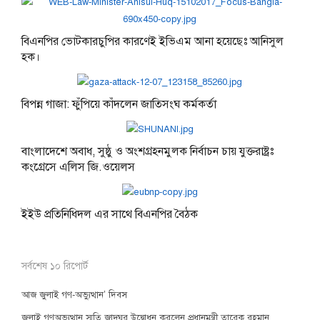
বিএনপির ভোটকারচুপির কারণেই ইভিএম আনা হয়েছেঃ আনিসুল
হক।
বিপন্ন গাজা: ফুঁপিয়ে কাঁদলেন জাতিসংঘ কর্মকর্তা
বাংলাদেশে অবাধ, সুষ্ঠু ও অংশগ্রহনমুলক নির্বাচন চায় যুক্তরাষ্ট্রঃ
কংগ্রেসে এলিস জি.ওয়েলস
ইইউ প্রতিনিধিদল এর সাথে বিএনপির বৈঠক
সর্বশেষ ১০ রিপোর্ট
আজ জুলাই গণ-অভ্যুত্থান’ দিবস
জুলাই গণঅভ্যুত্থান স্মৃতি জাদুঘর উদ্বোধন করলেন প্রধানমন্ত্রী তারেক রহমান