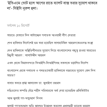
‘ইভিএমে ভোট হলে আগের রাতে ব্যালট বাক্স ভরার সুযোগ থাকবে
না’- সিইসি নুরুল হুদা।
সর্বশেষ ১০ রিপোর্ট
ভারতে যেভাবে দিন কাটাচ্ছেন পলাতক আওয়ামী লীগ নেতারা
শেখ হাসিনার নির্দেশেই গুম করা হয়েছিল সালাহউদ্দিন আহমদকেঃতদন্ত সংস্থা
শেখ হাসিনাকে অস্থিতিশীলতার সুযোগ দিয়ে বাংলাদেশের বন্ধুত্ব চাওয়া ভারতের
দ্বিমুখী আচরণ : সালাউদ্দীন আহমদ
এখন থেকে বিমানবন্দরে ভিআইপি-সিআইপিসহ সকলকে তল্লাশির নির্দেশ
বাংলাদেশ থেকে পলাতক ও গনহত্যাকারী হাসিনাকে বক্তব্যের সুযোগ কেন দিল
ভারত?
বাবার কবরে শ্রদ্ধা জানালেন ডা: জুবাইদা রহমান
দণ্ডিতদের সম্পত্তি বেঁচে শহীদ পরিবারকে অর্থ দেয়া হবেঃচিফ প্রসিকিউটর
আজ জুলাই গণ-অভ্যুত্থান’ দিবস
জুলাই গণঅভ্যুত্থান স্মৃতি জাদুঘর উদ্বোধন করলেন প্রধানমন্ত্রী তারেক রহমান