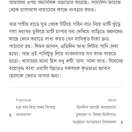
আমাদের ওপর অমানবিক অত্যাচার করেছে। সারাদিন জাহাজ
থেকে মালামাল নামানোর কাজে ব্যবহার করত।
আর গভীর রাতে ঘুম থেকে উঠিয়ে গহিন বনে নিয়ে মাটি খুঁড়ে
গলা বরাবর ঢুকিয়ে মাটি চাপার ভয় দেখিয়ে বাড়িতে স্বজনদের
কাছে ফোন করাতে বাধ্য করত যেন দাবিকৃত টাকা দ্রুত
পাঠানো হয়। লিমন জানান, প্রতিদিন আধা লিটার পানি দেয়া
হতো। আর ওই পানিটুকু দিয়ে বাথরুমসহ সব কাজ সারতে
হতো। খাবারের মধ্যে ছিল শুধু রুটি, ডাল, সাদা ভাত। লিমনের
বয়োবৃদ্ধ বাবা ওয়ালি উল্লাহও সকলকে কৃতজ্ঞতা জানান
ছেলেকে ফেরত আনার জন্য।
Post
Previous
Next
Previous
Next
চড়া দাম দিয়ে লজ্জা কিনছে
তিনদিন আগেই বাংলাদেশে
navigation
post:
post:
বাংলাদেশ!
ঢুকলেন ড. বিলাল ফিলিপসঃ
অনুষ্ঠানে অংশগ্রহণে নিষেধাজ্ঞা