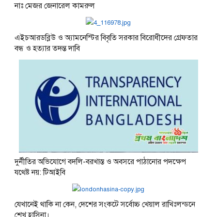
নাঃ মেজর জেনারেল কামরুল
এইচআরডব্লিউ ও অ্যামনেস্টির বিবৃতি সরকার বিরোধীদের গ্রেফতার
বন্ধ ও হত্যার তদন্ত দাবি
দুর্নীতির অভিযোগে বদলি-বরখাস্ত ও অবসরে পাঠানোর পদক্ষেপ
যথেষ্ট নয়: টিআইবি
যেখানেই থাকি না কেন, দেশের সংকটে সর্বোচ্চ খেয়াল রাখিঃলন্ডনে
শেখ হাসিনা।