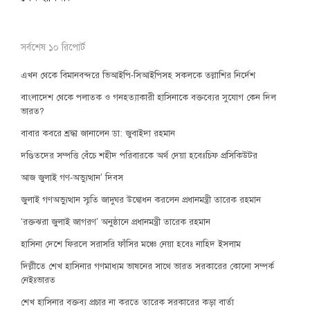
সর্বশেষ ১০ রিপোর্ট
এখন থেকে বিমানবন্দরে ভিআইপি-সিআইপিসহ সকলকে তল্লাশির নির্দেশ
বাংলাদেশ থেকে পলাতক ও গনহত্যাকারী হাসিনাকে বক্তব্যের সুযোগ কেন দিল
ভারত?
বাবার কবরে শ্রদ্ধা জানালেন ডা: জুবাইদা রহমান
দণ্ডিতদের সম্পত্তি বেঁচে শহীদ পরিবারকে অর্থ দেয়া হবেঃচিফ প্রসিকিউটর
আজ জুলাই গণ-অভ্যুত্থান’ দিবস
জুলাই গণঅভ্যুত্থান স্মৃতি জাদুঘর উদ্বোধন করলেন প্রধানমন্ত্রী তারেক রহমান
‘রক্তঝরা জুলাই জাগরণ’ অনুষ্ঠানে প্রধানমন্ত্রী তারেক রহমান
হাসিনা দেশে ফিরলে সরাসরি ফাঁসির মঞ্চে নেয়া হবেঃ নাহিদ ইসলাম
দিল্লীতে শেখ হাসিনার গণমাধ্যম ভাষনের সাথে ভারত সরকারের কোনো সম্পর্ক
নেইঃভারত
শেখ হাসিনার বক্তব্য প্রচার না করতে তারেক সরকারের কড়া বার্তা