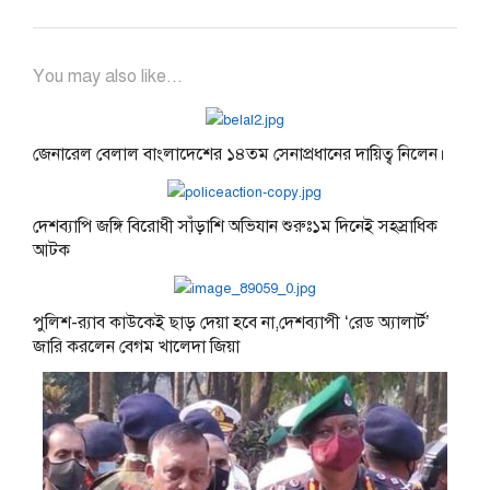
You may also like...
জেনারেল বেলাল বাংলাদেশের ১৪তম সেনাপ্রধানের দায়িত্ব নিলেন।
দেশব্যাপি জঙ্গি বিরোধী সাঁড়াশি অভিযান শুরুঃ১ম দিনেই সহস্রাধিক
আটক
পুলিশ-র‌্যাব কাউকেই ছাড় দেয়া হবে না,দেশব্যাপী ‘রেড অ্যালার্ট’
জারি করলেন বেগম খালেদা জিয়া