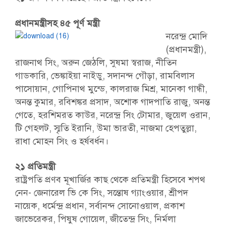
প্রধানমন্ত্রীসহ ৪৫ পূর্ণ মন্ত্রী
নরেন্দ্র মোদি
(প্রধানমন্ত্রী),
রাজনাথ সিং, অরুন জেঠলি, সুষমা স্বরাজ, নীতিন
গাডকারি, ভেঙ্কাইয়া নাইডু, সদানন্দ গৌড়া, রামবিলাস
পাসোয়ান, গোপিনাথ মুন্ডে, কালরাজ মিশ্র, মানেকা গান্ধী,
অনন্ত কুমার, রবিশঙ্কর প্রসাদ, অশোক গাদপাতি রাজু, অনন্ত
গেতে, হরশিমরত কাউর, নরেন্দ্র সিং টোমার, জুয়েল ওরান,
টি গেহলট, স্মৃতি ইরানি, উমা ভারতী, নাজমা হেপতুল্লা,
রাধা মোহন সিং ও হর্ষবর্ধন।
২১ প্রতিমন্ত্রী
রাষ্ট্রপতি প্রণব মূখার্জির কাছ থেকে প্রতিমন্ত্রী হিসেবে শপথ
নেন- জেনারেল ভি কে সিং, সন্তোষ গ্যাংওয়ার, শ্রীপদ
নায়েক, ধর্মেন্দ্র প্রধান, সর্বানন্দ সোনোওয়াল, প্রকাশ
জাভেরেকর, পিষুষ গোয়েল, জীতেন্দ্র সিং, নির্মলা