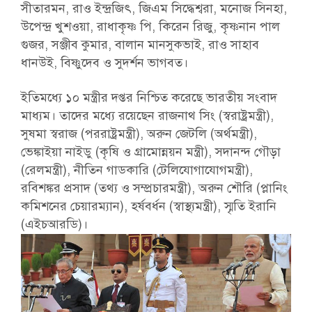
সীতারমন, রাও ইন্দ্রজিৎ, জিএম সিদ্ধেশ্বরা, মনোজ সিনহা,
উপেন্দ্র খুশওয়া, রাধাকৃষ্ণ পি, কিরেন রিজু, কৃষ্ণনান পাল
গুজর, সঞ্জীব কুমার, বালান মানসুকভাই, রাও সাহাব
ধানউই, বিষ্ণুদেব ও সুদর্শন ভাগবত।
ইতিমধ্যে ১০ মন্ত্রীর দপ্তর নিশ্চিত করেছে ভারতীয় সংবাদ
মাধ্যম। তাদের মধ্যে রয়েছেন রাজনাথ সিং (স্বরাষ্ট্রমন্ত্রী),
সুষমা স্বরাজ (পররাষ্ট্রমন্ত্রী), অরুন জেটলি (অর্থমন্ত্রী),
ভেঙ্কাইয়া নাইডু (কৃষি ও গ্রামোন্নয়ন মন্ত্রী), সদানন্দ গৌড়া
(রেলমন্ত্রী), নীতিন গাডকারি (টেলিযোগাযোগমন্ত্রী),
রবিশঙ্কর প্রসাদ (তথ্য ও সম্প্রচারমন্ত্রী), অরুন শৌরি (প্লানিং
কমিশনের চেয়ারম্যান), হর্ষবর্ধন (স্বাস্থ্যমন্ত্রী), স্মৃতি ইরানি
(এইচআরডি)।