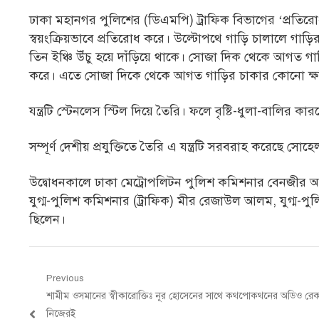
ঢাকা মহানগর পুলিশের (ডিএমপি) ট্রাফিক বিভাগের ‘প্রতির
স্বয়ংক্রিয়ভাবে প্রতিরোধ করে। উল্টোপথে গাড়ি চালালে গাড়ির 
তিন ইঞ্চি উঁচু হয়ে দাঁড়িয়ে থাকে। সোজা দিক থেকে আগত গাড়
করে। এতে সোজা দিকে থেকে আগত গাড়ির চাকার কোনো ক্ষতি হ
যন্ত্রটি স্টেনলেস স্টিল দিয়ে তৈরি। ফলে বৃষ্টি-ধুলা-বালির ক
সম্পূর্ণ দেশীয় প্রযুক্তিতে তৈরি এ যন্ত্রটি সরবরাহ করেছে 
উদ্বোধনকালে ঢাকা মেট্রোপলিটন পুলিশ কমিশনার বেনজীর আ
যুগ্ম-পুলিশ কমিশনার (ট্রাফিক) মীর রেজাউল আলম, যুগ্ম-পু
ছিলেন।
Post
Previous
Previous
শামীম ওসমানের স্বীকারোক্তিঃ নূর হোসেনের সাথে কথপোকথনের অডিও রেক
navigation
post:
নিজেরই