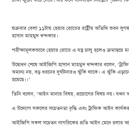
চাকা ফুটো করে দেবে। এর ফলে যানবাহন নিয়ন্ত্রণে শৃঙ্খলা
শুক্রবার বেলা ১১টায় হেয়ার রোডের রাষ্ট্রীয় অতিথি ভবন সুগ
হাসান মাহমুদ খন্দকার।
পরীক্ষামূলকভাবে হেয়ার রোডে এ যন্ত্র চালু হলেও ক্রমান্বয়ে মহ
উদ্বোধন শেষে আইজিপি হাসান মাহমুদ খন্দকার বলেন, ‘ট্রা
অমান্য নয়, বড় ধরনের দুর্ঘটনারও ঝুঁকি থাকে। এ ঝুঁকি এড়ানোর 
হয়েছে।।’
তিনি বলেন, ‘আইন মানার বিষয়, প্রয়োগের বিষয় নয়। যখন 
এ উদ্যোগ সকলের সচেতনতা বৃদ্ধি এবং ট্রাফিক আইন কার্যক
আইজিপি সকল সচেতন নাগরিকের প্রতি আইন মেনে চলার আহ্