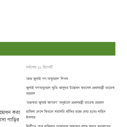
সর্বশেষ ১০ রিপোর্ট
আজ জুলাই গণ-অভ্যুত্থান’ দিবস
জুলাই গণঅভ্যুত্থান স্মৃতি জাদুঘর উদ্বোধন করলেন প্রধানমন্ত্রী তারেক
রহমান
‘রক্তঝরা জুলাই জাগরণ’ অনুষ্ঠানে প্রধানমন্ত্রী তারেক রহমান
দ্বোধন করা
হাসিনা দেশে ফিরলে সরাসরি ফাঁসির মঞ্চে নেয়া হবেঃ নাহিদ
ইসলাম
আসা গাড়ির
দিল্লীতে শেখ হাসিনার গণমাধ্যম ভাষনের সাথে ভারত সরকারের