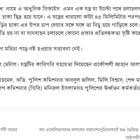
োধ’ নামে এ আধুনিক ডিভাইস এমন এক যন্ত্র যা উল্টো পথে চলাচল
চাকা ছিদ্র হয়ে যাবে। এ যন্ত্রের ধারালো কাঁটা ৪৫ মিলিমিটার পরপ
ির চাকা এর উপর চাপ দেয়ার সঙ্গে সঙ্গে তা নিচু হয়ে গাড়িকে চলে 
য় না বা যানবাহন চলাচলে কোনো প্রকার প্রতিবন্ধকতা সৃষ্টি করে
ারণে মরিচা পড়ে নষ্ট হওয়ার সম্ভাবনা নেই।
সোহেল মেটাল। যন্ত্রটির কারিগরি সহায়তা দিয়েছেন প্রকৌশলী জাহান আ
হমেদ, অতি. পুলিশ কমিশনার আবদুল জলিল, মিলি বিশ্বাস, শেখ ম
লিশ কমিশনার (ডিবি) মনিরুল ইসলামসহ পুলিশের ঊর্ধ্বতন কর্মকর্তার
Next
র্ডটি আমার
বার এসোসিয়েশনের কালকের সমাবেশঃসুপ্রিমকোর্টে মঞ্চ তৈরিতে ব
post:
আইনজীবী