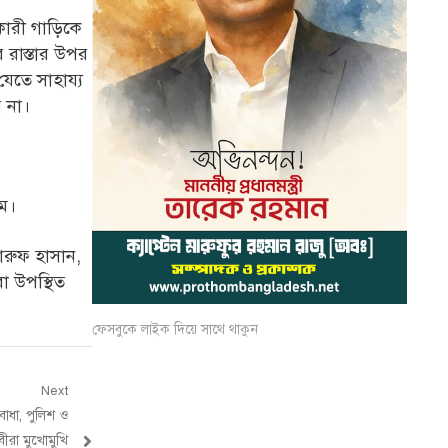
কারী গাড়িকে
র রাস্তার উপর
যেতে সাহায্য
 না।
লম।
ারুফ হাসান,
া উপস্থিত
ফেসবুকে লাইক দিয়ে সাথে থাকুন
Next
াধা, পুলিশ ও
রা মুখোমুখি