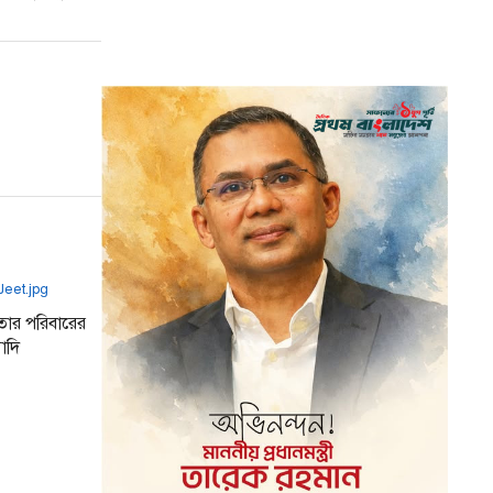
তার পরিবারের
োদি