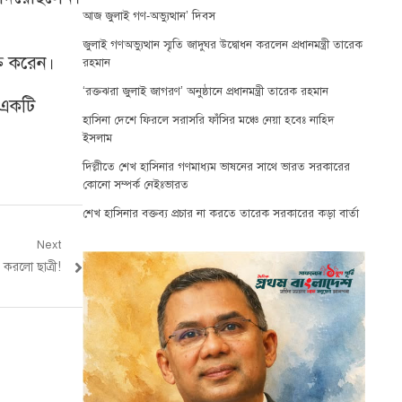
আজ জুলাই গণ-অভ্যুত্থান’ দিবস
জুলাই গণঅভ্যুত্থান স্মৃতি জাদুঘর উদ্বোধন করলেন প্রধানমন্ত্রী তারেক
ক্ত করেন।
রহমান
‘রক্তঝরা জুলাই জাগরণ’ অনুষ্ঠানে প্রধানমন্ত্রী তারেক রহমান
 একটি
হাসিনা দেশে ফিরলে সরাসরি ফাঁসির মঞ্চে নেয়া হবেঃ নাহিদ
ইসলাম
দিল্লীতে শেখ হাসিনার গণমাধ্যম ভাষনের সাথে ভারত সরকারের
কোনো সম্পর্ক নেইঃভারত
শেখ হাসিনার বক্তব্য প্রচার না করতে তারেক সরকারের কড়া বার্তা
Next
 করলো ছাত্রী!