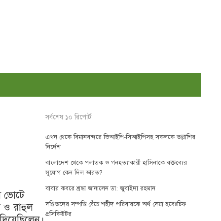
সর্বশেষ ১০ রিপোর্ট
এখন থেকে বিমানবন্দরে ভিআইপি-সিআইপিসহ সকলকে তল্লাশির
নির্দেশ
বাংলাদেশ থেকে পলাতক ও গনহত্যাকারী হাসিনাকে বক্তব্যের
সুযোগ কেন দিল ভারত?
বাবার কবরে শ্রদ্ধা জানালেন ডা: জুবাইদা রহমান
ল ভোটে
দণ্ডিতদের সম্পত্তি বেঁচে শহীদ পরিবারকে অর্থ দেয়া হবেঃচিফ
ি ও রাহুল
প্রসিকিউটর
া দিয়েছিলেন।