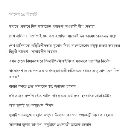
সর্বশেষ ১০ রিপোর্ট
ভারতে যেভাবে দিন কাটাচ্ছেন পলাতক আওয়ামী লীগ নেতারা
শেখ হাসিনার নির্দেশেই গুম করা হয়েছিল সালাহউদ্দিন আহমদকেঃতদন্ত সংস্থা
শেখ হাসিনাকে অস্থিতিশীলতার সুযোগ দিয়ে বাংলাদেশের বন্ধুত্ব চাওয়া ভারতের
দ্বিমুখী আচরণ : সালাউদ্দীন আহমদ
এখন থেকে বিমানবন্দরে ভিআইপি-সিআইপিসহ সকলকে তল্লাশির নির্দেশ
বাংলাদেশ থেকে পলাতক ও গনহত্যাকারী হাসিনাকে বক্তব্যের সুযোগ কেন দিল
ভারত?
বাবার কবরে শ্রদ্ধা জানালেন ডা: জুবাইদা রহমান
দণ্ডিতদের সম্পত্তি বেঁচে শহীদ পরিবারকে অর্থ দেয়া হবেঃচিফ প্রসিকিউটর
আজ জুলাই গণ-অভ্যুত্থান’ দিবস
জুলাই গণঅভ্যুত্থান স্মৃতি জাদুঘর উদ্বোধন করলেন প্রধানমন্ত্রী তারেক রহমান
‘রক্তঝরা জুলাই জাগরণ’ অনুষ্ঠানে প্রধানমন্ত্রী তারেক রহমান