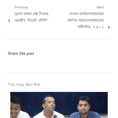
Post
Previous
Next
Previous
Next
পুরনো ঢাকার সেই বিখ্যাত
সেভেন মার্ডারঃগনমাধ্যমের
navigation
post:
post:
তেহারীর “সিক্রেট রেসিপি”
স্বার্থপর আচরনঃগনমাধ্যমের
পাটিগণিত: ৭-৫= ২
Share this post
You may also like...