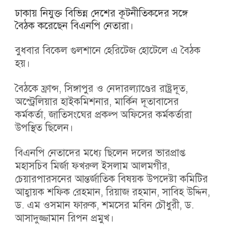
ঢাকায় নিযুক্ত বিভিন্ন দেশের কূটনীতিকদের সঙ্গে
বৈঠক করেছেন বিএনপি নেতারা।
বুধবার বিকেল গুলশানে হেরিটেজ হোটেলে এ বৈঠক
হয়।
বৈঠকে ফ্রান্স, সিঙ্গাপুর ও নেদারল্যাণ্ডের রাষ্ট্রদূত,
অস্ট্রেলিয়ার হাইকমিশনার, মার্কিন দূতাবাসের
কর্মকর্তা, জাতিসংঘের প্রকল্প অফিসের কর্মকর্তারা
উপস্থিত ছিলেন।
বিএনপি নেতাদের মধ্যে ছিলেন দলের ভারপ্রাপ্ত
মহাসচিব মির্জা ফখরুল ইসলাম আলমগীর,
চেয়ারপারসনের আন্তর্জাতিক বিষয়ক উপদেষ্টা কমিটির
আহ্বায়ক শফিক রেহমান, রিয়াজ রহমান, সাবিহ উদ্দিন,
ড. এম ওসমান ফারুক, শমসের মবিন চৌধুরী, ড.
আসাদুজ্জামান রিপন প্রমুখ।