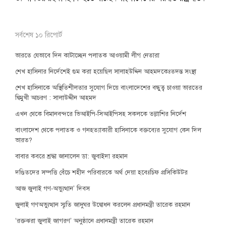
সর্বশেষ ১০ রিপোর্ট
ভারতে যেভাবে দিন কাটাচ্ছেন পলাতক আওয়ামী লীগ নেতারা
শেখ হাসিনার নির্দেশেই গুম করা হয়েছিল সালাহউদ্দিন আহমদকেঃতদন্ত সংস্থা
শেখ হাসিনাকে অস্থিতিশীলতার সুযোগ দিয়ে বাংলাদেশের বন্ধুত্ব চাওয়া ভারতের
দ্বিমুখী আচরণ : সালাউদ্দীন আহমদ
এখন থেকে বিমানবন্দরে ভিআইপি-সিআইপিসহ সকলকে তল্লাশির নির্দেশ
বাংলাদেশ থেকে পলাতক ও গনহত্যাকারী হাসিনাকে বক্তব্যের সুযোগ কেন দিল
ভারত?
বাবার কবরে শ্রদ্ধা জানালেন ডা: জুবাইদা রহমান
দণ্ডিতদের সম্পত্তি বেঁচে শহীদ পরিবারকে অর্থ দেয়া হবেঃচিফ প্রসিকিউটর
আজ জুলাই গণ-অভ্যুত্থান’ দিবস
জুলাই গণঅভ্যুত্থান স্মৃতি জাদুঘর উদ্বোধন করলেন প্রধানমন্ত্রী তারেক রহমান
‘রক্তঝরা জুলাই জাগরণ’ অনুষ্ঠানে প্রধানমন্ত্রী তারেক রহমান