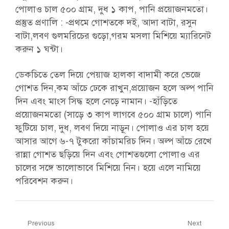
পোলাও চাল ৫০০ গ্রাম, দুধ ১ কাপ, পানি প্রয়োজনমতো।
প্রস্তুত প্রণালি : -প্রথমে গোশতকে দই, আদা বাটা, রসুন
বাটা,লবণ গুলমরিচের গুড়ো,গরম মসলা মিশিয়ে ম্যারিনেট
করুন ১ ঘন্টা।
ডেকচিতে তেল দিয়ে পেয়াজ হালকা বাদামী করে ভেজে
গোশত দিন,কম আঁচে ঢেকে রাখুন,প্রয়োজন হলে অল্প পানি
দিন এবং মাংস সিদ্ধ হলে নেড়ে নামান। -হাঁড়িতে
প্রয়োজনমতো (সাড়ে ৩ কাপ লাগবে ৫০০ গ্রাম চালে) পানি
ফুটিয়ে চাল, দুধ, লবণ দিয়ে নাড়ূন। পোলাও এর চাল হয়ে
আসার আগে ৬-৭ টুকরো কাঁচামরিচ দিন। অল্প আঁচে রেখে
রান্না গোশত ছড়িয়ে দিন এবং গোশতগুলো পোলাও এর
চালের সঙ্গে ভালোভাবে মিশিয়ে নিন। হয়ে এলে নামিয়ে
পরিবেশন করুন।
Post
Previous
Next