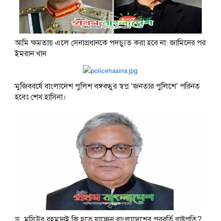
আমি ক্ষমতায় এলে সেনাপ্রধানকে পদচ্যুত করা হবে না: জামিনের পর
ইমরান খান
মুজিববর্ষে বাংলাদেশ পুলিশ বঙ্গবন্ধুর স্বপ্ন ‘জনতার পুলিশে’ পরিনত
হবেঃ শেখ হাসিনা।
ড. মসিউর রহমানই কি হতে যাচ্ছেন বাংলাদেশের পরবর্তি রাষ্ট্রপতি?