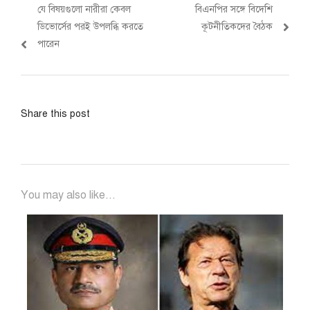
Previous
Next
যে বিষয়গুলো নারীরা কেবল
বিএনপির সঙ্গে বিদেশি
navigation
post:
post:
ডিভোর্সের পরই উপলব্ধি করতে
কূটনীতিকদের বৈঠক
পারেন
Share this post
You may also like...