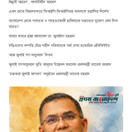
দ্বিমুখী আচরণ : সালাউদ্দীন আহমদ
এখন থেকে বিমানবন্দরে ভিআইপি-সিআইপিসহ সকলকে তল্লাশির নির্দেশ
বাংলাদেশ থেকে পলাতক ও গনহত্যাকারী হাসিনাকে বক্তব্যের সুযোগ কেন দিল
ভারত?
বাবার কবরে শ্রদ্ধা জানালেন ডা: জুবাইদা রহমান
দণ্ডিতদের সম্পত্তি বেঁচে শহীদ পরিবারকে অর্থ দেয়া হবেঃচিফ প্রসিকিউটর
আজ জুলাই গণ-অভ্যুত্থান’ দিবস
জুলাই গণঅভ্যুত্থান স্মৃতি জাদুঘর উদ্বোধন করলেন প্রধানমন্ত্রী তারেক রহমান
‘রক্তঝরা জুলাই জাগরণ’ অনুষ্ঠানে প্রধানমন্ত্রী তারেক রহমান