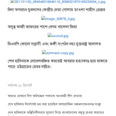
বিনা অপরাধে যুবদলের কেন্দ্রীয় নেতা গোলাম মাওলা শাহীন গ্রেপ্তার
অসুস্থ কাজী জাফরের পাশে বেগম খালেদা জিয়া
বিএনপি কোনো সন্ত্রাসী এবং জঙ্গী সংগঠন নয়ঃ যুক্তরাষ্ট্র আদালত
শেখ হাসিনাকে নোবেলবঞ্চিত করতেই আবরার হত্যাকাণ্ড হয়ে থাকতে
পারে: চট্টগ্রামের মেয়র নাছির।
সর্বশেষ ১০ রিপোর্ট
ভারতে যেভাবে দিন কাটাচ্ছেন পলাতক আওয়ামী লীগ নেতারা
শেখ হাসিনার নির্দেশেই গুম করা হয়েছিল সালাহউদ্দিন আহমদকেঃতদন্ত সংস্থা
শেখ হাসিনাকে অস্থিতিশীলতার সুযোগ দিয়ে বাংলাদেশের বন্ধুত্ব চাওয়া ভারতের