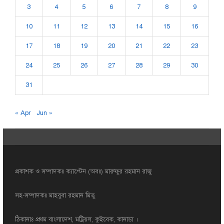
3
4
5
6
7
8
9
10
11
12
13
14
15
16
17
18
19
20
21
22
23
24
25
26
27
28
29
30
31
« Apr
Jun »
প্রকাশক ও সম্পাদকঃ ক্যাপ্টেন (অবঃ) মারুফুর রহমান রাজু
সহ-সম্পাদকঃ মাহবুবা রহমান মিতু
ঠিকানাঃ প্রথম বাংলাদেশ, মট্রিয়ল, কুইবেক, কানাডা ।