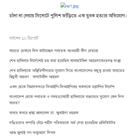
চাঁদা না দেয়ায় সিলেটে পুলিশ ফাঁড়িতে এক যুবক হত্যার অভিযোগ।
সর্বশেষ ১০ রিপোর্ট
ভারতে যেভাবে দিন কাটাচ্ছেন পলাতক আওয়ামী লীগ নেতারা
শেখ হাসিনার নির্দেশেই গুম করা হয়েছিল সালাহউদ্দিন আহমদকেঃতদন্ত সংস্থা
শেখ হাসিনাকে অস্থিতিশীলতার সুযোগ দিয়ে বাংলাদেশের বন্ধুত্ব চাওয়া ভারতের
দ্বিমুখী আচরণ : সালাউদ্দীন আহমদ
এখন থেকে বিমানবন্দরে ভিআইপি-সিআইপিসহ সকলকে তল্লাশির নির্দেশ
বাংলাদেশ থেকে পলাতক ও গনহত্যাকারী হাসিনাকে বক্তব্যের সুযোগ কেন দিল
ভারত?
বাবার কবরে শ্রদ্ধা জানালেন ডা: জুবাইদা রহমান
দণ্ডিতদের সম্পত্তি বেঁচে শহীদ পরিবারকে অর্থ দেয়া হবেঃচিফ প্রসিকিউটর
আজ জুলাই গণ-অভ্যুত্থান’ দিবস