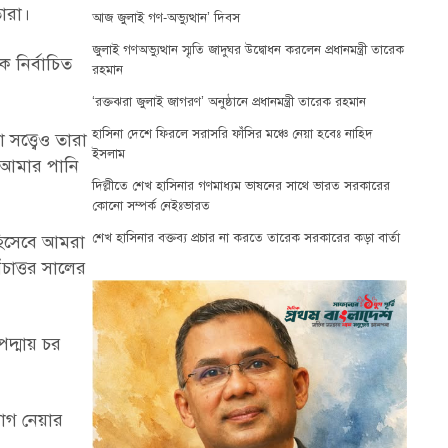
তারা।
আজ জুলাই গণ-অভ্যুত্থান’ দিবস
জুলাই গণঅভ্যুত্থান স্মৃতি জাদুঘর উদ্বোধন করলেন প্রধানমন্ত্রী তারেক
 নির্বাচিত
রহমান
‘রক্তঝরা জুলাই জাগরণ’ অনুষ্ঠানে প্রধানমন্ত্রী তারেক রহমান
হাসিনা দেশে ফিরলে সরাসরি ফাঁসির মঞ্চে নেয়া হবেঃ নাহিদ
 সত্ত্বেও তারা
ইসলাম
 আমার পানি
দিল্লীতে শেখ হাসিনার গণমাধ্যম ভাষনের সাথে ভারত সরকারের
কোনো সম্পর্ক নেইঃভারত
শেখ হাসিনার বক্তব্য প্রচার না করতে তারেক সরকারের কড়া বার্তা
হিসেবে আমরা
ঁচাত্তর সালের
দ্মায় চর
যোগ নেয়ার