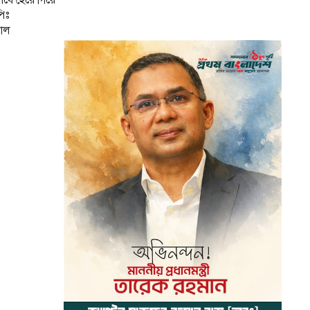
াবে হেরে গিয়ে
িঃ
মাল