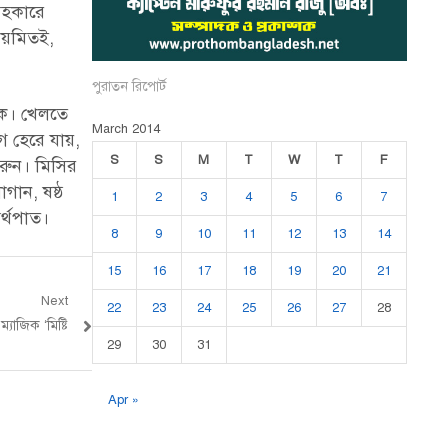
সহকারে
িয়মিতই,
পুরাতন রিপোর্ট
কে। খেলতে
March 2014
গে হেরে যায়,
S
S
M
T
W
T
F
করুন। মিসির
গান, ষষ্ঠ
1
2
3
4
5
6
7
অর্থপাত।
8
9
10
11
12
13
14
15
16
17
18
19
20
21
Next
22
23
24
25
26
27
28
যাজিক ‘মিষ্টি
29
30
31
Apr »