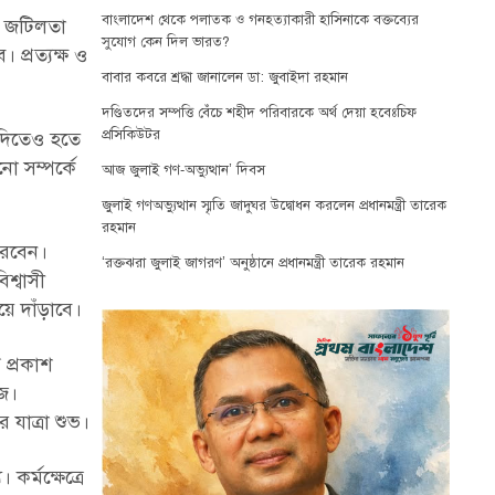
বাংলাদেশ থেকে পলাতক ও গনহত্যাকারী হাসিনাকে বক্তব্যের
রে জটিলতা
সুযোগ কেন দিল ভারত?
 প্রত্যক্ষ ও
বাবার কবরে শ্রদ্ধা জানালেন ডা: জুবাইদা রহমান
দণ্ডিতদের সম্পত্তি বেঁচে শহীদ পরিবারকে অর্থ দেয়া হবেঃচিফ
প্রসিকিউটর
 দিতেও হতে
ো সম্পর্কে
আজ জুলাই গণ-অভ্যুত্থান’ দিবস
জুলাই গণঅভ্যুত্থান স্মৃতি জাদুঘর উদ্বোধন করলেন প্রধানমন্ত্রী তারেক
রহমান
করবেন।
‘রক্তঝরা জুলাই জাগরণ’ অনুষ্ঠানে প্রধানমন্ত্রী তারেক রহমান
শ্বাসী
ে দাঁড়াবে।
 প্রকাশ
জ।
যাত্রা শুভ।
র্মক্ষেত্রে