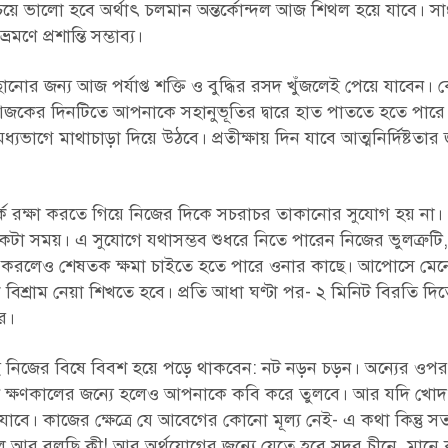
ে ভালো হবে অর্থাৎ চলমান অন্তর্কোন্দল আজ শিথল হয়ে যাবে। সাং
ণে প্রশান্তি সম্ভাব্য।
ানোর জন্য আজ পর্যাপ্ত শক্তি ও বুদ্ধির রসদ খুঁজলেই পেয়ে যাবেন
জকের দিনটিতে আপনাকে সহানুভূতির দ্বারে হাত পাততে হতে পারে। 
্যভাগে মাথাচাড়া দিয়ে উঠবে। প্রতীক্ষায় দিন যাবে আত্মনির্দিষ্টতার 
্পর্ক রক্ষা করতে গিয়ে নিজের দিকে সচরাচর তাকানোর সুযোগ হয় না
া সময়। এ সুযোগে যথাসম্ভব শুধরে নিতে পারেন নিজের ভুলত্রুটি,
া করলেও শেষতক ক্ষমা চাইতে হতে পারে ওনার কাছে। আপোসে মেনে 
বিশ্রাম নেয়া শিখতে হবে। প্রতি আধা ঘণ্টা পর- ২ মিনিট বিরতি দি
রে।
ই নিজের বিষে বিবশ হয়ে পড়ে থাকবেন: নট নড়ন চড়ন। অন্যের ওপ
ঠে ক্ষণকালের জন্যে হলেও আপনাকে কবি করে তুলবে। আর যদি খো
ে। কাজের ক্ষেত্রে যে আবেগের কোনো মূল্য নেই- এ কথা কিন্তু সত
আর বলছি কী! আর অর্থযোগের জন্যে যেতে হবে সুদূর চীনে, মানে