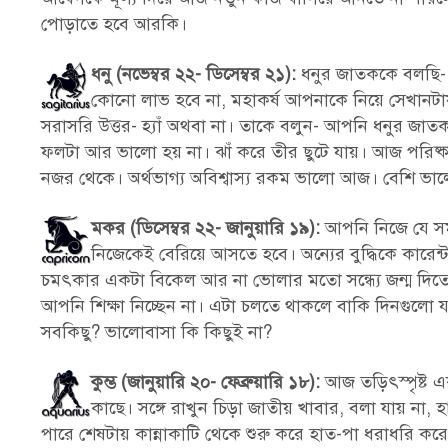
পোড়াতে হবে আরকি।
ধনু (নভেম্বর ২২- ডিসেম্বর ২১):
ধনুর জাতককে বলছি- 
কোনো লাভ হবে না, মহাকর্ষ আপনাকে নিয়ে সেখানটা
সরাসরি উত্তর- হ্যাঁ অথবা না। তাকে বলুন- আপনি ধনুর জা
ফলটা আর ভালো হয় না। ঝাঁ করে তীর ছুটে যায়। আজ পরিষ্কার
নজর থেকে। অর্থভাগ্য অবিশ্বাস্য রকম ভালো আজ। বেশি ভালো
মকর (ডিসেম্বর ২২- জানুয়ারি ১৯):
আপনি নিজে যে সমস্
নিজেকেই বেরিয়ে আসতে হবে। অন্যের বুদ্ধিকে কার
চমৎকার একটা বিকেল আর না ভোলার মতো সন্ধ্যে জন্ম দি
আপনি শিক্ষা নিচ্ছেন না। এটা চলতে থাকলে বাকি দিনগুলো য
সবকিছু? ভালোবাসা কি কিছুই না?
কুম্ভ (জানুয়ারি ২০- ফেব্রুয়ারি ১৮):
আজ তড়িৎস্পৃষ্ট 
কাছে। সঙ্গে রাখুন চিড়া জাতীয় খাবার, বলা যায় না, 
পারে শেষটায় কান্নাকাটি থেকে শুরু করে হাত-পা ধরাধরি কর