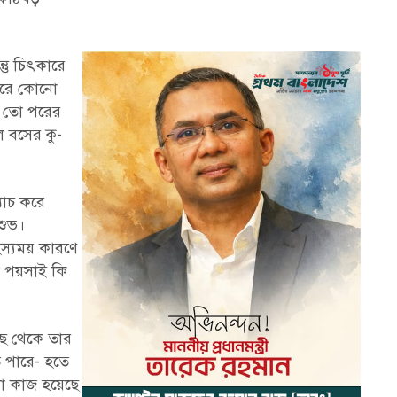
তু চিৎকারে
পারে কোনো
- তো পরের
ল বসের কু-
্যাচ করে
শুভ।
স্যময় কারণে
া পয়সাই কি
ছ থেকে তার
ে পারে- হতে
নো কাজ হয়েছে