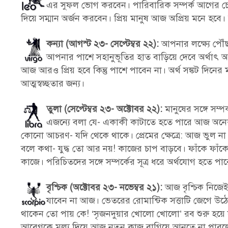
এর সুফল ভোগ করবেন। পারিবারিক সম্পর্ক আগের চেয়
দিয়ে সম্মান অর্জন করবেন। প্রিয় মানুষ আজ অপ্রিয় মনে হবে। ভ্রম
কন্যা (আগস্ট ২৩- সেপ্টেম্বর ২২):
আপনার লক্ষ্যে পৌঁছ
আপনার পাশে সহানুভূতির হাত বাড়িয়ে দেবে অর্থাৎ আ
আজ আরও প্রিয় হবে কিন্তু পাশে পাবেন না। অর্থ সঙ্কট দিনের মধ
আত্মস্বচ্ছতার জন্য।
তুলা (সেপ্টেম্বর ২৩- অক্টোবর ২২):
মানুষের সঙ্গে সম
এজন্যে বলা যে- একাকী কাটাতে হতে পারে আজ অনেকট
কোনো আচরণ- যদি থেকে থাকে। প্রেমের ক্ষেত্রে: আজ ভুল ন
বলে কথা- যুদ্ধ তো আর নয়! কাজের চাপ বাড়বে। ফাঁকে ফাঁকে 
কাজে। পরিচিতদের সঙ্গে সম্পর্কের সূত্র ধরে অর্থযোগ হতে পা
বৃশ্চিক (অক্টোবর ২৩- নভেম্বর ২১):
আজ বৃশ্চিক নিজে
যাবেন না আজ। ভেতরের রোমান্টিক সত্তাটি জেগে উ
থাকেন তো পায় কে! ‘সৃজনদুয়ার খোলো খোলো’ রব শুরু হয়ে যাব
আবেগকে মূল্য দিয়ে আজ নতুন কাজ বাগিয়ে আনতে না পারলে 