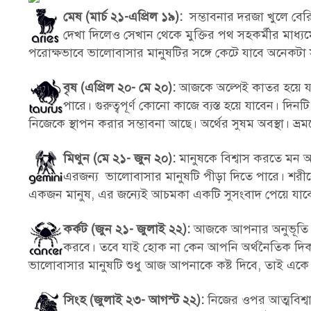
মেষ (মার্চ ২১-এপ্রিল ১৯):
সম্ভাবনার দরজা খুলে বেরি
দেখা দিলেও সেখান থেকে মুক্তির পথ সহকর্মীর মাধ্যমেই
পরোক্ষভাবে ভালোবাসার মানুষটির সঙ্গে কেটে যাবে অনেকটা সম
বৃষ (এপ্রিল ২০- মে ২০):
আজকে অল্পেই কাতর হয়ে যায়
পারে। গুরুত্বপূর্ণ কোনো কাজে ব্যস্ত হয়ে যাবেন। দিন
নিজেকে স্থাপন করার সম্ভাবনা আছে। অর্থের সুষম অবস্থা। ভ্
মিথুন (মে ২১- জুন ২০):
মানুষকে বিশ্বাস করতে মন 
এরজন্য ভালোবাসার মানুষটি পীড়া দিতে পারে। শরীরে ক
একজন মানুষ, এর জন্যেই আচমকা একটি সুসংবাদ পেয়ে যাবেন 
কর্কট (জুন ২১- জুলাই ২২):
আজকে আপনার অনুভূতি আপনা
করবে। তবে যাই হোক না কেন আপনি অর্থনৈতিক দিক
ভালোবাসার মানুষটি শুধু আজ আপনাকে কষ্ট দিবে, তাই একে মন
সিংহ (জুলাই ২৩- আগস্ট ২২):
নিজের ওপর আত্মবিশ্বাস