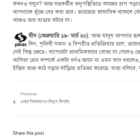
কখনও বলুন? আজ সহকর্মীর অনুপস্থিতিতে কাজের চাপ পড়ত
আপনাকে খুঁজে বের করা হবে। তারচেয়ে স্বাভাবিক থাকলে ব
আজও তার ব্যত্যয় ঘটবে না।
মীন (ফেব্রুয়ারি ১৯- মার্চ ২০):
আজ মানুষ আপনার হৃদয়
দিন, পৃথিবী সমান ও বিপরীত প্রতিক্রিয়ায় চলে, তাদের
সেই কিন্তু জেতে। ব্যাপারটা প্রাথমিকভাবে বোঝা না গেলেও প
আলিরা প্রেম সম্পর্কে একটা বর্ণও জানে না এমন ভাব ধরলেও,
ইন্দ্রিয় আজ কাঠ গড়ায় দাঁড়িয়ে প্রতিজ্ঞা করেছে- যাহা বলিবে, স
Post
Previous
Previous
এবার বিশ্বকাপেও বিদ্যুৎ বিপর্যয়
navigation
post:
Share this post