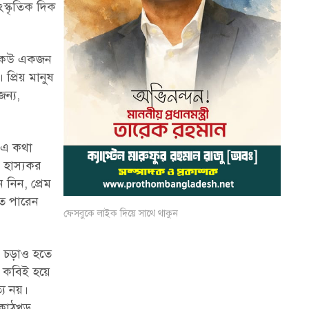
স্কৃতিক দিক
। কেউ একজন
প্রিয় মানুষ
জন্য,
। এ কথা
 হাস্যকর
নিন, প্রেম
তে পারেন
ফেসবুকে লাইক দিয়ে সাথে থাকুন
র চড়াও হতে
দ কবিই হয়ে
্য নয়।
 কাঠখড়