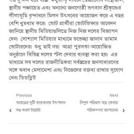
গত দু’দিন ধরে ব্যস্ত৷ মথুরা-বৃন্দাবনে স্বেচ্ছাসেবি সংস্থাগুলি,
স্থানীয় পঞ্চায়েত এবং অন্যান্য জনগোষ্ঠী ভগবান শ্রীকৃষ্ণের
লীলাভূমি বৃন্দাবনে মিলন উৎসবের আয়োজন করে এ বছর
বেশি ধুমধাম করে৷ ভোট প্রার্থীরা ভোটভিক্ষার আবেদন
জানিয়ে স্থানীয় মিডিয়াগুলিতে নিজ নিজ দলের বিজ্ঞাপন
দেন৷ সোশ্যাল মিডিয়ার মাধ্যমে শুভেচ্ছা জানান তামাম
ভোটারদের৷ শুধু তাই নয়৷ আগ্রা পুরসভা-আয়োজিত
অনুষ্ঠানে বিভিন্ন দলের স্টল দেবার ব্যবস্থা করা হয়৷ এর
মাধ্যমে সব দলের রাজনীতিকরা সর্বস্তরের জনসাধারণের
সঙ্গে অবাধ মেলামেশা এবং নিজেদের বক্তব্য রাখার সুযোগ
নেন৷ডিডব্লিউ
Post
Previous
Next
Previous
Next
ভারতের দুটি কারখানায় উৎপাদন
বিপুল পরিমাণ অস্ত্র কেনার
navigation
post:
post:
বন্ধ করল টয়োটা
পরিকল্পনা জাপানের