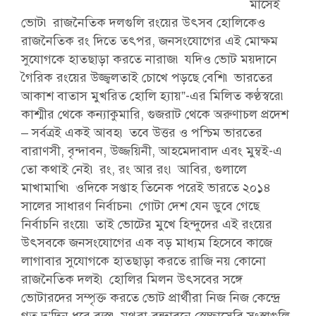
মাসেই
ভোট৷ রাজনৈতিক দলগুলি রংয়ের উৎসব হোলিকেও
রাজনৈতিক রং দিতে তৎপর, জনসংযোগের এই মোক্ষম
সুযোগকে হাতছাড়া করতে নারাজ৷ যদিও ভোট ময়দানে
গৈরিক রংয়ের উজ্জ্বলতাই চোখে পড়ছে বেশি৷ ভারতের
আকাশ বাতাস মুখরিত হোলি হ্যায়”-এর মিলিত কণ্ঠস্বরে৷
কাশ্মীর থেকে কন্যাকুমারি, গুজরাট থেকে অরুণাচল প্রদেশ
– সর্বত্রই একই আবহ৷ তবে উত্তর ও পশ্চিম ভারতের
বারাণসী, বৃন্দাবন, উজ্জয়িনী, আহমেদাবাদ এবং মুম্বই-এ
তো কথাই নেই৷ রং, রং আর রং৷ আবির, গুলালে
মাখামাখি৷ ওদিকে সপ্তাহ তিনেক পরেই ভারতে ২০১৪
সালের সাধারণ নির্বাচন৷ গোটা দেশ যেন ডুবে গেছে
নির্বাচনি রংয়ে৷ তাই ভোটের মুখে হিন্দুদের এই রংয়ের
উৎসবকে জনসংযোগের এক বড় মাধ্যম হিসেবে কাজে
লাগাবার সুযোগকে হাতছাড়া করতে রাজি নয় কোনো
রাজনৈতিক দলই৷ হোলির মিলন উৎসবের সঙ্গে
ভোটারদের সম্পৃক্ত করতে ভোট প্রার্থীরা নিজ নিজ কেন্দ্রে