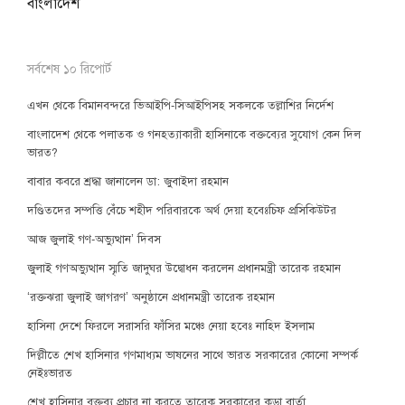
বাংলাদেশ
সর্বশেষ ১০ রিপোর্ট
এখন থেকে বিমানবন্দরে ভিআইপি-সিআইপিসহ সকলকে তল্লাশির নির্দেশ
বাংলাদেশ থেকে পলাতক ও গনহত্যাকারী হাসিনাকে বক্তব্যের সুযোগ কেন দিল
ভারত?
বাবার কবরে শ্রদ্ধা জানালেন ডা: জুবাইদা রহমান
দণ্ডিতদের সম্পত্তি বেঁচে শহীদ পরিবারকে অর্থ দেয়া হবেঃচিফ প্রসিকিউটর
আজ জুলাই গণ-অভ্যুত্থান’ দিবস
জুলাই গণঅভ্যুত্থান স্মৃতি জাদুঘর উদ্বোধন করলেন প্রধানমন্ত্রী তারেক রহমান
‘রক্তঝরা জুলাই জাগরণ’ অনুষ্ঠানে প্রধানমন্ত্রী তারেক রহমান
হাসিনা দেশে ফিরলে সরাসরি ফাঁসির মঞ্চে নেয়া হবেঃ নাহিদ ইসলাম
দিল্লীতে শেখ হাসিনার গণমাধ্যম ভাষনের সাথে ভারত সরকারের কোনো সম্পর্ক
নেইঃভারত
শেখ হাসিনার বক্তব্য প্রচার না করতে তারেক সরকারের কড়া বার্তা