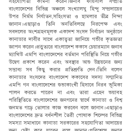
সহযোগিতা কামনা করেন।জনাব ফায়সাল সম্প্রতি
বাংলাদেশের বিভিন্ন অঞ্চলে সংখ্যালঘু হিন্দু সম্প্রদায়ের
উপর নির্মম নির্যাতন,সহিংসতা ও হামলার তীব্র নিন্দা
জানান।এছাড়াও তিনি অনতিবিলম্বে নিরপেক্ষ এবং
সবদলের অংশগ্রহনমূলক একাদশ সংসদ নির্বাচন অনুষ্ঠানে
কানাডার দাবীর সাথে একাত্বতা জানিয়ে গভীর কৃতজ্ঞতা
জ্ঞাপন করেন।প্রত্তুত্যরে বাংলাদেশ ককাস চেয়ারম্যান জনাব
ম্যাথিউ এমপি বাংলাদেশের বর্তমান পরিস্থিতি নিয়ে গভীর
উদ্বেগ প্রকাশ করেন এবং অবস্থার আশু উন্নয়নের জন্য
সম্ভাব্য সব কিছু করার প্রতিশ্রুতি দেন।তিনি বলেন
কানাডার সংসদের বাংলাদেশ ককাসের সদস্য সন্মানিত
এমপি গন বাংলাদেশের শুভাকাংখী
হিসাবে নিরব ভূমিকা
পালন করতে পারেন না এবং তারা এহেন ভয়াবহ
পরিস্থিতিতে বাংলাদেশের জনগনের স্বার্থে কানাডা ও বিশ্ব
জনমত গড়ে তোলার কাজ করবেন বলে জানান।এছাড়াও
বাংলাদেশের দ্রুত বর্ধনশীল তৈরী পোষাক শিল্পের বিভিন্ন
সমস্যা সমাধানে কানাডা সরকারের সহযোগিতা আদায়ের
জন্য চেষ্টা করে যাবেন বলে জানান।পরিশেষে জনাব