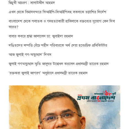
দ্বিমুখী আচরণ : সালাউদ্দীন আহমদ
এখন থেকে বিমানবন্দরে ভিআইপি-সিআইপিসহ সকলকে তল্লাশির নির্দেশ
বাংলাদেশ থেকে পলাতক ও গনহত্যাকারী হাসিনাকে বক্তব্যের সুযোগ কেন দিল
ভারত?
বাবার কবরে শ্রদ্ধা জানালেন ডা: জুবাইদা রহমান
দণ্ডিতদের সম্পত্তি বেঁচে শহীদ পরিবারকে অর্থ দেয়া হবেঃচিফ প্রসিকিউটর
আজ জুলাই গণ-অভ্যুত্থান’ দিবস
জুলাই গণঅভ্যুত্থান স্মৃতি জাদুঘর উদ্বোধন করলেন প্রধানমন্ত্রী তারেক রহমান
‘রক্তঝরা জুলাই জাগরণ’ অনুষ্ঠানে প্রধানমন্ত্রী তারেক রহমান