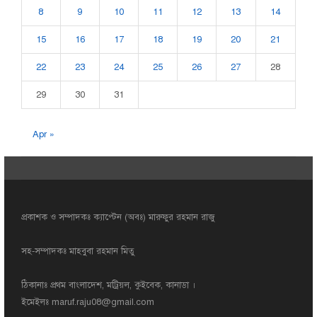
8
9
10
11
12
13
14
15
16
17
18
19
20
21
22
23
24
25
26
27
28
29
30
31
Apr »
প্রকাশক ও সম্পাদকঃ ক্যাপ্টেন (অবঃ) মারুফুর রহমান রাজু
সহ-সম্পাদকঃ মাহবুবা রহমান মিতু
ঠিকানাঃ প্রথম বাংলাদেশ, মট্রিয়ল, কুইবেক, কানাডা ।
ইমেইলঃ
maruf.raju08@gmail.com