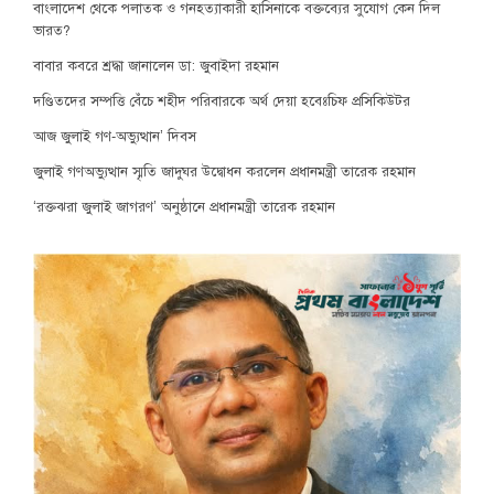
বাংলাদেশ থেকে পলাতক ও গনহত্যাকারী হাসিনাকে বক্তব্যের সুযোগ কেন দিল
ভারত?
বাবার কবরে শ্রদ্ধা জানালেন ডা: জুবাইদা রহমান
দণ্ডিতদের সম্পত্তি বেঁচে শহীদ পরিবারকে অর্থ দেয়া হবেঃচিফ প্রসিকিউটর
আজ জুলাই গণ-অভ্যুত্থান’ দিবস
জুলাই গণঅভ্যুত্থান স্মৃতি জাদুঘর উদ্বোধন করলেন প্রধানমন্ত্রী তারেক রহমান
‘রক্তঝরা জুলাই জাগরণ’ অনুষ্ঠানে প্রধানমন্ত্রী তারেক রহমান