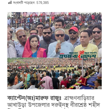
সংবাদটি পড়েছেন:
576,385
ক্যাপ্টেন(অঃ)মারুফ রাজুঃ
ব্রাহ্মণবাড়িয়ার
আখাউড়া উপজেলার দরুইনস্থ বীরশ্রেষ্ঠ শহীদ