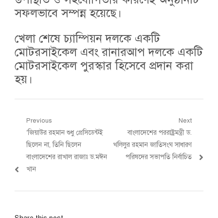
সফলভাবে সম্পন্ন হয়েছে।
খেলা শেষে চ্যাম্পিয়ন দলকে একটি
মোটরসাইকেল এবং রানারআপ দলকে একটি
মোটরসাইকেল পুরস্কার হিসেবে প্রদান করা
হয়।
Post
Previous
Next
Previous
Next
‘জিয়াউর রহমান শুধু প্রেসিডেন্টই
বাংলাদেশের পররাষ্ট্রমন্ত্রী ড.
navigation
post:
post:
ছিলেন না, তিনি ছিলেন
খলিলুর রহমান জাতিসংঘ সাধারণ
বাংলাদেশের রাখাল রাজাঃ ড.মঈন
পরিষদের সভাপতি নির্বাচিত
খান