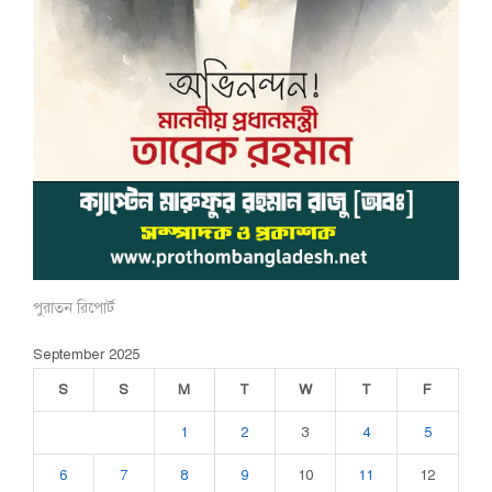
পুরাতন রিপোর্ট
September 2025
S
S
M
T
W
T
F
1
2
3
4
5
6
7
8
9
10
11
12