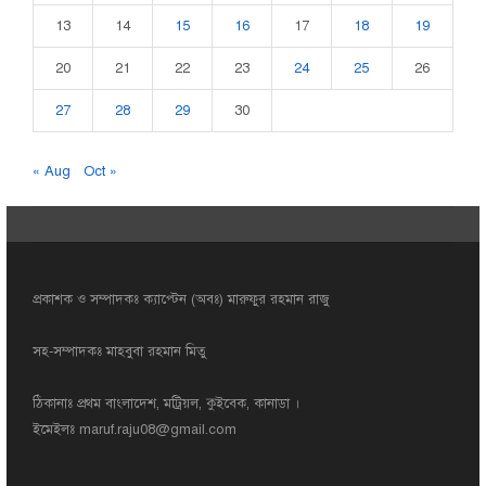
13
14
15
16
17
18
19
20
21
22
23
24
25
26
27
28
29
30
« Aug
Oct »
প্রকাশক ও সম্পাদকঃ ক্যাপ্টেন (অবঃ) মারুফুর রহমান রাজু
সহ-সম্পাদকঃ মাহবুবা রহমান মিতু
ঠিকানাঃ প্রথম বাংলাদেশ, মট্রিয়ল, কুইবেক, কানাডা ।
ইমেইলঃ
maruf.raju08@gmail.com