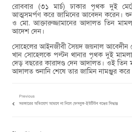
রোববার (৩১ মার্চ) ঢাকার পৃথক দুই মেট্
আত্মসমর্পণ করে জামিনের আবেদন করেন। শুনান
ও মো. আক্তারুজ্জামানের আদালত তিন মাম
আদেশ দেন।
সোহেলের আইনজীবী সৈয়দ জয়নাল আবেদীন মেজ
খান সোহেলকে পল্টন থানার পৃথক দুই মামল
দেড় বছরের কারাদণ্ড দেন আদালত। ওই তিন
আদালত শুনানি শেষে তার জামিন নামঞ্জুর কর
Post
Previous
Previous
সরকারের অভিযোগ আমলে না নিলে ফেসবুক-ইউটিউব বন্ধের সিদ্ধান্ত
navigation
post: