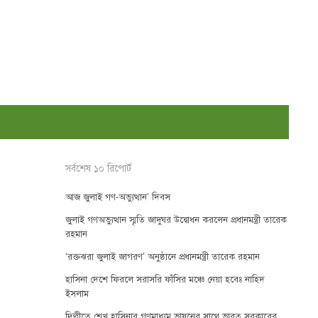
সর্বশেষ ১০ রিপোর্ট
আজ জুলাই গণ-অভ্যুত্থান’ দিবস
জুলাই গণঅভ্যুত্থান স্মৃতি জাদুঘর উদ্বোধন করলেন প্রধানমন্ত্রী তারেক
রহমান
‘রক্তঝরা জুলাই জাগরণ’ অনুষ্ঠানে প্রধানমন্ত্রী তারেক রহমান
হাসিনা দেশে ফিরলে সরাসরি ফাঁসির মঞ্চে নেয়া হবেঃ নাহিদ
ইসলাম
দিল্লীতে শেখ হাসিনার গণমাধ্যম ভাষনের সাথে ভারত সরকারের