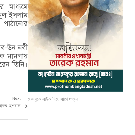
র মাধ্যমে
ইনুল ইসলাম
ে পাঠানোর
িব-উন নবী
এক মামলায়
রেন তিনি।
Next
ফেসবুকে লাইক দিয়ে সাথে থাকুন
 ভারত: ইশরাক