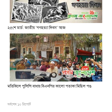
২৫শে মার্চ: জাতীয় ‘গণহত্যা দিবস’ আজ
মতিঝিলে পুলিশি বাধায় বিএনপির কালো পতাকা মিছিল পণ্ড
সর্বশেষ ১০ রিপোর্ট