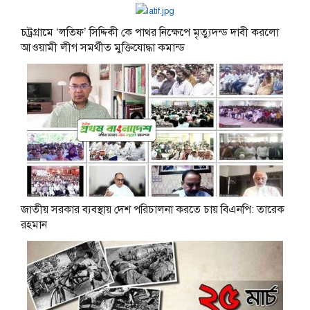
চট্রগ্রামে ‘লতিফ’ সিদ্দিকী কে পাথর নিক্ষেপে মৃত্যুদন্ড দাবী করলো
আওয়ামী লীগ সমর্থীত মুক্তিযোদ্ধা কমান্ড
জাতীয় সরকার ব্যবস্থায় দেশ পরিচালনা করতে চায় বিএনপি: তারেক
রহমান