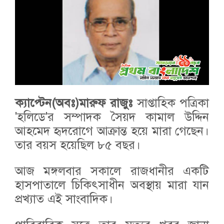
ক্যাপ্টেন(অবঃ)মারুফ রাজুঃ
সাপ্তাহিক পত্রিকা
'হলিডে'র সম্পাদক সৈয়দ কামাল উদ্দিন
আহমেদ হৃদরোগে আক্রান্ত হয়ে মারা গেছেন।
তার বয়স হয়েছিল ৮৫ বছর।
আজ মঙ্গলবার সকালে রাজধানীর একটি
হাসপাতালে চিকিৎসাধীন অবস্থায় মারা যান
প্রখ্যাত এই সাংবাদিক।