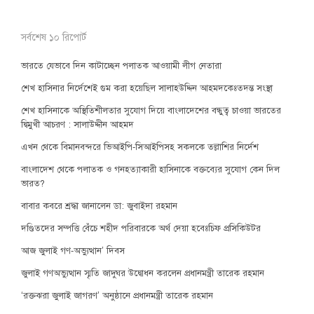
সর্বশেষ ১০ রিপোর্ট
ভারতে যেভাবে দিন কাটাচ্ছেন পলাতক আওয়ামী লীগ নেতারা
শেখ হাসিনার নির্দেশেই গুম করা হয়েছিল সালাহউদ্দিন আহমদকেঃতদন্ত সংস্থা
শেখ হাসিনাকে অস্থিতিশীলতার সুযোগ দিয়ে বাংলাদেশের বন্ধুত্ব চাওয়া ভারতের
দ্বিমুখী আচরণ : সালাউদ্দীন আহমদ
এখন থেকে বিমানবন্দরে ভিআইপি-সিআইপিসহ সকলকে তল্লাশির নির্দেশ
বাংলাদেশ থেকে পলাতক ও গনহত্যাকারী হাসিনাকে বক্তব্যের সুযোগ কেন দিল
ভারত?
বাবার কবরে শ্রদ্ধা জানালেন ডা: জুবাইদা রহমান
দণ্ডিতদের সম্পত্তি বেঁচে শহীদ পরিবারকে অর্থ দেয়া হবেঃচিফ প্রসিকিউটর
আজ জুলাই গণ-অভ্যুত্থান’ দিবস
জুলাই গণঅভ্যুত্থান স্মৃতি জাদুঘর উদ্বোধন করলেন প্রধানমন্ত্রী তারেক রহমান
‘রক্তঝরা জুলাই জাগরণ’ অনুষ্ঠানে প্রধানমন্ত্রী তারেক রহমান