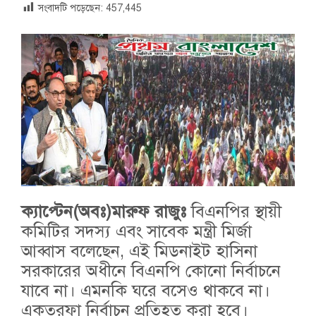
সংবাদটি পড়েছেন:
457,445
ক্যাপ্টেন(অবঃ)মারুফ রাজুঃ
বিএনপির স্থায়ী
কমিটির সদস্য এবং সাবেক মন্ত্রী মির্জা
আব্বাস বলেছেন, এই মিডনাইট হাসিনা
সরকারের অধীনে বিএনপি কোনো নির্বাচনে
যাবে না। এমনকি ঘরে বসেও থাকবে না।
একতরফা নির্বাচন প্রতিহত করা হবে।