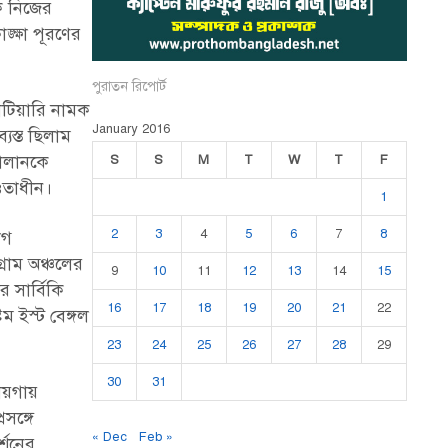
কে নিজের
ক্ষা পূরণের
পুরাতন রিপোর্ট
াটিয়ারি নামক
January 2016
যস্ত ছিলাম
দালানকে
S
S
M
T
W
T
F
আওতাধীন।
1
2
3
4
5
6
7
8
োগ
্রাম অঞ্চলের
9
10
11
12
13
14
15
 সার্বিকি
16
17
18
19
20
21
22
ম ইস্ট বেঙ্গল
23
24
25
26
27
28
29
30
31
ায়গায়
সঙ্গে
« Dec
Feb »
্শনের