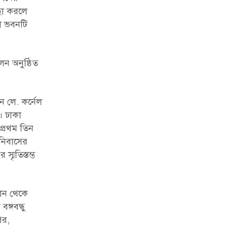
্ছা করলে
া ভবনটি
লন অনুষ্ঠিত
ন লে. কর্নেল
। ঢাকা
প্রথম তিন
ানিবাসের
মৃতিস্তম্ভ
মান থেকে
্গবন্ধু
পর,