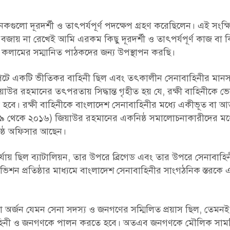
গুলো দূরদর্শী ও তাৎপর্যপূর্ণ পদক্ষেপ গ্রহণ করেছিলেন। এই সংক্ষ
য় না রেখেই আমি এরকম কিছু দূরদর্শী ও তাৎপর্যপূর্ণ কাজ বা কিছু 
 এই কলামের সম্মানিত পাঠকদের জন্য উপস্থাপন করছি।
নসপটে একটি ভীতিকর বাহিনী ছিল এবং তৎকালীন সেনাবাহিনীর মা
 জিয়াউর রহমানের তৎপরতায় সিদ্ধান্ত গৃহীত হয় যে, রক্ষী বাহিনীকে ভ
হবে। রক্ষী বাহিনীকে বাংলাদেশ সেনাবাহিনীর মধ্যে একীভূত বা আত
(২০০৯ থেকে ২০১৬) জিয়াউর রহমানের একনিষ্ঠ সমালোচনাকারীদের মধ্
যেষ্ঠ অফিসার আছেন।
্যায় ছিল ব্যাটালিয়ন, তার উপরে ব্রিগেড এবং তার উপরে সেনাবাহ
শন প্রতিষ্ঠার মাধ্যমে বাংলাদেশ সেনাবাহিনীর সাংগঠনিক স্তরকে
া অর্জন যেমন সেনা সদস্য ও জনগণের সম্মিলিত প্রয়াস ছিল, তেমনই,
ক বাহিনী ও জনগণকে পালন করতে হবে। অতএব জনগণকে মৌলিক সামরি