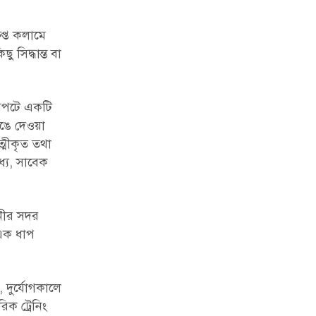
িপ্ত কলামে
সিদ্ধান্ত বা
নসপটে একটি
েঙে দেওয়া
্মীকৃত তথা
যে, সাবেক
িনীর সদর
 এক ধাপ
 দুর্যোগকালে
ক ট্রেনিং