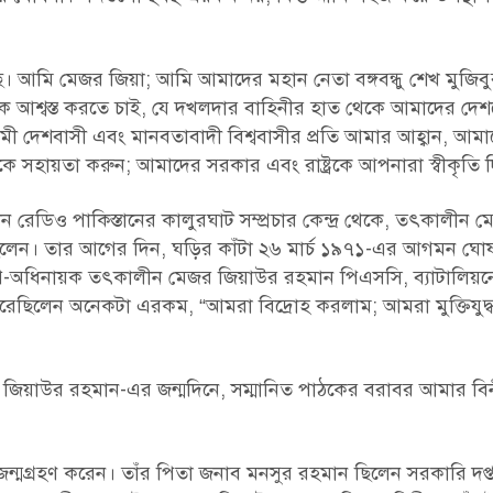
। আমি মেজর জিয়া; আমি আমাদের মহান নেতা বঙ্গবন্ধু শেখ মুজিব
 আশ্বস্ত করতে চাই, যে দখলদার বাহিনীর হাত থেকে আমাদের দেশক
াকামী দেশবাসী এবং মানবতাবাদী বিশ্ববাসীর প্রতি আমার আহ্বান, আমাদ
 সহায়তা করুন; আমাদের সরকার এবং রাষ্ট্রকে আপনারা স্বীকৃতি 
ীন রেডিও পাকিস্তানের কালুরঘাট সম্প্রচার কেন্দ্র থেকে, তৎকালীন
িলেন। তার আগের দিন, ঘড়ির কাঁটা ২৬ মার্চ ১৯৭১-এর আগমন ঘো
ের উপ-অধিনায়ক তৎকালীন মেজর জিয়াউর রহমান পিএসসি, ব্যাটালিয়
 করেছিলেন অনেকটা এরকম, “আমরা বিদ্রোহ করলাম; আমরা মুক্তিযুদ্ধ
রপতি জিয়াউর রহমান-এর জন্মদিনে, সম্মানিত পাঠকের বরাবর আমার ব
ন্মগ্রহণ করেন। তাঁর পিতা জনাব মনসুর রহমান ছিলেন সরকারি দপ