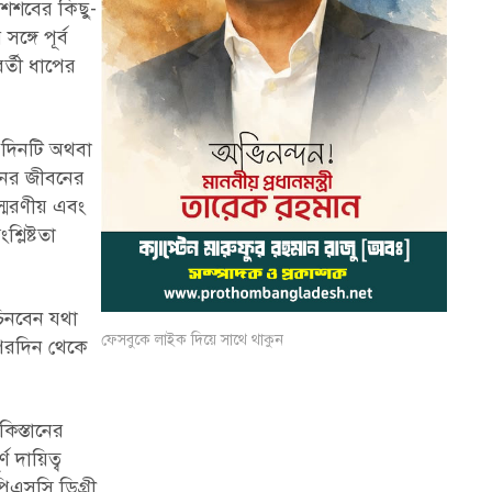
শৈশবের কিছু-
্গে পূর্ব
র্তী ধাপের
র দিনটি অথবা
নের জীবনের
স্মরণীয় এবং
্লিষ্টতা
িনবেন যথা
ফেসবুকে লাইক দিয়ে সাথে থাকুন
 পরদিন থেকে
িস্তানের
 দায়িত্ব
পিএসসি ডিগ্রী