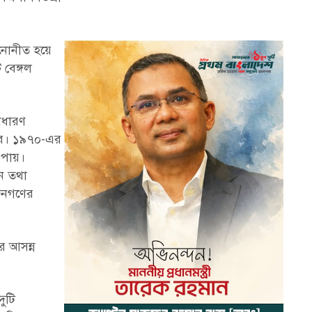
মনোনীত হয়ে
 বেঙ্গল
াধারণ
ছর। ১৯৭০-এর
 পায়।
ান তথা
 জনগণের
র আসন্ন
ুটি