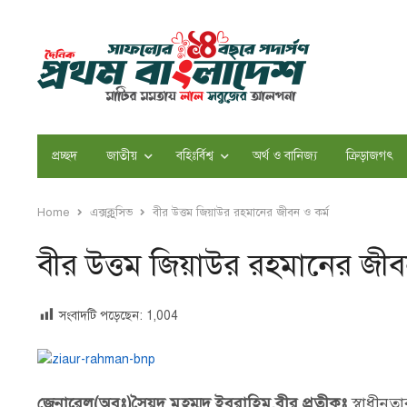
প্রচ্ছদ
জাতীয়
বহিঃর্বিশ্ব
অর্থ ও বানিজ্য
ক্রিড়াজগৎ
Home
এক্সক্লুসিভ
বীর উত্তম জিয়াউর রহমানের জীবন ও কর্ম
বীর উত্তম জিয়াউর রহমানের জীব
সংবাদটি পড়েছেন:
1,004
জেনারেল(অবঃ)সৈয়দ মুহম্মদ ইবরাহিম,বীর প্রতীকঃ
স্বাধীনত