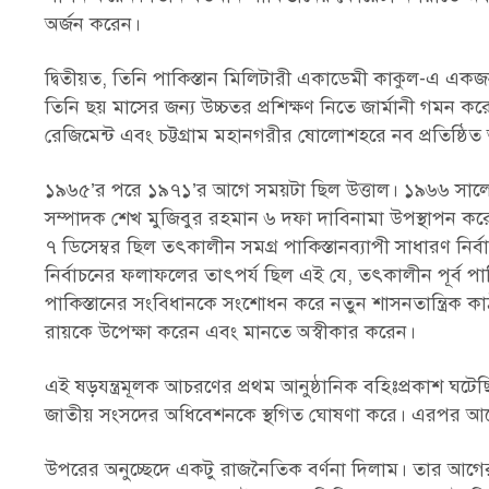
অর্জন করেন।
দ্বিতীয়ত, তিনি পাকিস্তান মিলিটারী একাডেমী কাকুল-এ একজ
তিনি ছয় মাসের জন্য উচ্চতর প্রশিক্ষণ নিতে জার্মানী গমন কর
রেজিমেন্ট এবং চট্টগ্রাম মহানগরীর ষোলোশহরে নব প্রতিষ্ঠিত
১৯৬৫’র পরে ১৯৭১’র আগে সময়টা ছিল উত্তাল। ১৯৬৬ সালের ৫
সম্পাদক শেখ মুজিবুর রহমান ৬ দফা দাবিনামা উপস্থাপন
৭ ডিসেম্বর ছিল তৎকালীন সমগ্র পাকিস্তানব্যাপী সাধারণ নির্
নির্বাচনের ফলাফলের তাৎপর্য ছিল এই যে, তৎকালীন পূর্ব পাকি
পাকিস্তানের সংবিধানকে সংশোধন করে নতুন শাসনতান্ত্রিক কাঠ
রায়কে উপেক্ষা করেন এবং মানতে অস্বীকার করেন।
এই ষড়যন্ত্রমূলক আচরণের প্রথম আনুষ্ঠানিক বহিঃপ্রকাশ ঘটেছ
জাতীয় সংসদের অধিবেশনকে স্থগিত ঘোষণা করে। এরপর আসে
উপরের অনুচ্ছেদে একটু রাজনৈতিক বর্ণনা দিলাম। তার আগের