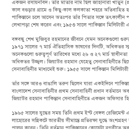
একজন রসায়নবিদ। তাঁর মাতার নাম ছিল জাহানারা খাতুন (প্র
কাল বগুড়ার গ্রামে ও কিছু-কাল কলকাতা শহরে অতিবাহিত হয়।
পাকিস্তানে চলে আসেন অতঃপর তাঁর পিতার সঙ্গে তৎকালীন পশ
লেখাপড়া শেষ করেন এবং ১৯৫৩ সালে পাকিস্তান মিলিটারী
বঙ্গবন্ধু শেখ মুজিবুর রহমানের জীবনে যেমন অনেকগুলো গুরুত
১৯৭১ সালের ৭ মার্চ ঐতিহাসিক ভাষণের দিনটি, অধিকতর স্ম
অনেকগুলো গুরুত্বপূর্ণ তারিখের মধ্যে ২৬ ও ২৭ মার্চ স্বা
অধিকতর উজ্জ্বল। জিয়াউর রহমান যেহেতু সেনাবাহিনীতে ছিলেন, স
সেনাবাহিনীর মাধ্যমেই শুরু। ১৯৫৫ সালে পাকিস্তান মিলি
তাঁর সঙ্গে আরও বাঙালি তরুণ ছিলেন যারা একইদিনে পাকি
বাংলাদেশ সেনাবাহিনীর প্রথম সেনাবাহিনী প্রধান বর্তমানে 
জিয়াউর রহমান পাকিন্তান সেনাবাহিনীতে একজন অফিসার হ
১৯৬৫ সালের যুদ্ধের সময় তিনি প্রথম ইস্ট বেঙ্গল রেজিমেন্ট 
লাহোরের সন্নিকটে ভারতীয় সীমান্তে প্রতিরক্ষা যুদ্ধে অংশগ্রহ
পালন করেন। তিনি বর্তমান পাকিস্তানের কোয়েটা নগরীতে অবস্থ