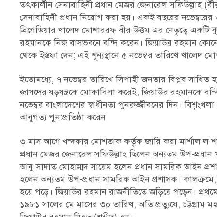
তৎকালীন সেনাবাহিনী প্রধান মেজর জেনারেল সফিউল্লাহ (ব
সেনাবাহিনী প্রধান নিয়োগ করা হয়। একই বছরের নভেম্বরের
ব্রিগেডিয়ার খালেদ মোশাররফ বীর উত্তম এর নেতৃত্বে একটি কু-
রহমানকে নিজ বাসভবনে বন্দি করেন। জিয়াউর রহমান কোনো প্র
থেকে ইস্তফা দেন; এই শূন্যস্থানে ৫ নভেম্বর তারিখে খালেদ ম
ইতোমধ্যে, ৭ নভেম্বর তারিখে সিপাহী জনতার বিপ্লব সাধিত হ
জাসদের ষড়যন্ত্রকে মোকাবিলা করেই, জিয়াউর রহমানকে বন্দ
নভেম্বর বাংলাদেশের স্বাধীনতা পুনরুজ্জীবনের দিন। বিশৃংখ
আনুগত্য পুন:প্রতিষ্ঠা করেন।
৩ মাস আগে খন্দকার মোশতাক কর্তৃক জারি করা মার্শাল ল শ
প্রধান মেজর জেনারেল সফিউল্লাহ ছিলেন অন্যতম উপ-প্রধান 
আবু সাদাত মোহাম্মদ সায়েম হলেন প্রধান সামরিক আইন প্রশ
হলেন অন্যতম উপ-প্রধান সামরিক আইন প্রশাসক। কালক্রমে, দে
হয়ে পড়ে। জিয়াউর রহমান রাজনীতিতে জড়িয়ে পড়েন। প্রথমে গণভ
১৯৮১ সালের মে মাসের ৩০ তারিখ, অতি প্রত্যুষে, চট্টগ্রাম 