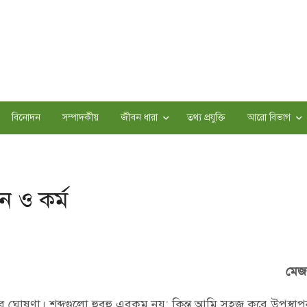
বিনোদন
সম্পাদকীয়
জীবন ধারা
তথ্য প্রযুক্তি
আরো বিভাগ
ন ও কর্ম
মেজ
ার ঘোষণা। শব্দগুলো হুবহু এরকম নয়; কিন্ত আমি সহজ করে উপস্থা