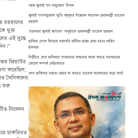
আজ জুলাই গণ-অভ্যুত্থান’ দিবস
জুলাই গণঅভ্যুত্থান স্মৃতি জাদুঘর উদ্বোধন করলেন প্রধানমন্ত্রী তারেক
ুর রহমানের
রহমান
ে মুক্ত
‘রক্তঝরা জুলাই জাগরণ’ অনুষ্ঠানে প্রধানমন্ত্রী তারেক রহমান
ের এই যুদ্ধে
হাসিনা দেশে ফিরলে সরাসরি ফাঁসির মঞ্চে নেয়া হবেঃ নাহিদ
দিন।”
ইসলাম
দিল্লীতে শেখ হাসিনার গণমাধ্যম ভাষনের সাথে ভারত সরকারের
 মেজর জিয়াউর
কোনো সম্পর্ক নেইঃভারত
ষণা করেছিল,
শেখ হাসিনার বক্তব্য প্রচার না করতে তারেক সরকারের কড়া বার্তা
নের সৈনিকদের
 শুরু
িনীত নিবেদন
্তরে চাকরিরত