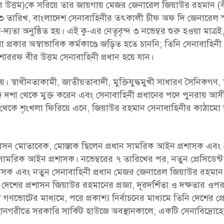
ীর উত্তম)কে সরিয়ে তার জায়গায় মেজর জেনারেল জিয়াউর রহমান (ব
 ৩ তারিখ, বাংলাদেশ সেনাবাহিনীর তৎকালী চীফ অফ দি জেনারেল স
দ্যতা অনুষ্ঠিত হয়। এই কু-এর নেতৃবৃন্দ ৩ নভেম্বর শুরু হওয়া মাত্র
কার অস্বাভাবিক কর্মকাণ্ডে জড়িত হতে চাননি; তিনি সেনাবাহিনী 
োশাররফ বীর উত্তম সেনাবাহিনী প্রধান হয়ে যান।
য়। স্বাধীনতাকামী, জাতীয়তাবাদী, মুক্তিযুদ্ধমুখী সাধারণ সৈনিকগণ
ি দশা থেকে মুক্ত করেন এবং সেনাবাহিনী প্রধানের পদে পুনরায় আ
লা থেকে শৃংখলা ফিরিয়ে এনে, জিয়াউর রহমান সেনাবাহিনীর কাঠামো অস
াসন মোতাবেক, মোস্তাক ছিলেন প্রধান সামরিক আইন প্রশাসক এবং 
সামরিক আইন প্রশাসক। নভেম্বরের ৭ তারিখের পর, নতুন প্রেসিডেন্
াসক এবং নতুন সেনাবাহিনী প্রধান মেজর জেনারেল জিয়াউর রহমান 
শের প্রশাসন জিয়াউর রহমানের প্রজ্ঞা, দূরদর্শিতা ও দক্ষতার ওপর
োটের মাধ্যমে, পরে প্রকাশ্য নির্বাচনের মাধ্যমে তিনি দেশের প্রে
মহানগরীতে সরকারি সার্কিট হাউজে অবস্থানকালে, একটি সেনাবিদ্রোহ