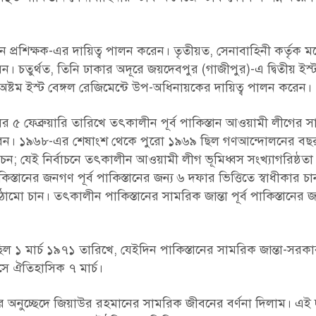
ন প্রশিক্ষক-এর দায়িত্ব পালন করেন। তৃতীয়ত, সেনাবাহিনী কর্তৃক 
েন। চতুর্থত, তিনি ঢাকার অদূরে জয়দেবপুর (গাজীপুর)-এ দ্বিতীয় ইস্ট
 অষ্টম ইস্ট বেঙ্গল রেজিমেন্টে উপ-অধিনায়কের দায়িত্ব পালন করেন।
 ফেব্রুয়ারি তারিখে তৎকালীন পূর্ব পাকিস্তান আওয়ামী লীগের স
 করেন। ১৯৬৮-এর শেষাংশ থেকে পুরো ১৯৬৯ ছিল গণআন্দোলনের ব
বাচন; যেই নির্বাচনে তৎকালীন আওয়ামী লীগ ভূমিধ্বস সংখ্যাগরিষ্ঠতা
স্তানের জনগণ পূর্ব পাকিস্তানের জন্য ৬ দফার ভিত্তিতে স্বাধীকার চ
ামো চান। তৎকালীন পাকিস্তানের সামরিক জান্তা পূর্ব পাকিস্তানের
িল ১ মার্চ ১৯৭১ তারিখে, যেইদিন পাকিস্তানের সামরিক জান্তা-সরকা
 ঐতিহাসিক ৭ মার্চ।
 অনুচ্ছেদে জিয়াউর রহমানের সামরিক জীবনের বর্ণনা দিলাম। এই দ