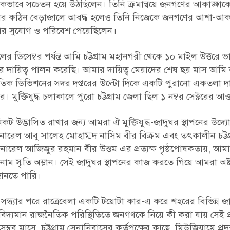
জনৈতিকভাবে সচেতন হয়ে উঠছিলেন। তিনি ক্রমান্বয়ে জনগণের আকাঙ্ক্ষা
খলার কঠিন বেড়াজালে আবদ্ধ হলেও তিনি নিজেকে জনগণের আশা-আকাঙ্
ু করার সুযোগ ও পরিবেশ পেয়েছিলেন।
িসেম্বর পর্যন্ত আমি চট্টগ্রাম মহানগরী থেকে ১০ মাইল উত্তরে ভ
এর দায়িত্ব পালন করেছি। আমার দায়িত্ব মেয়াদের শেষ ছয় মাস আমি ব্
পদাতিক ডিভিশনের সদর দপ্তরের উল্টো দিকে একটি পুরানো একতলা 
ঘর। মুক্তিযুদ্ধ চলাকালে পুরো চট্টগ্রাম জেলা ছিল ১ নম্বর সেক্টরের 
র নিকট উদ্ভাসিত রাখার জন্য আমরা ঐ মুক্তিযুদ্ধ-জাদুঘর স্থাপনের উদ্য
েনারেল আবু সালেহ মোহাম্মদ নাসিম বীর বিক্রম এবং তৎকালীন চট্টগ
েল আজিজুর রহমান বীর উত্তম এর প্রত্যক্ষ পৃষ্ঠপোষকতায়, আমার
াম স্মৃতি অম্লান। সেই জাদুঘর স্থাপনের কাজ করতে গিয়ে আমরা অষ্ট
জানতে পারি।
ন্ধ্যার পরে রাত্রেবেলা একটি টয়োটা কার-এ করে শহরের বিভিন্ন জ
 বিদ্যমান রাজনৈতিক পরিস্থিতিতে জনগণকে নিয়ে কী করা যায় সেই প্র
 মাসে, চট্টগ্রাম সেনানিবাসের কর্তৃপক্ষের কাছে, মিউজিয়ামে প্রদর