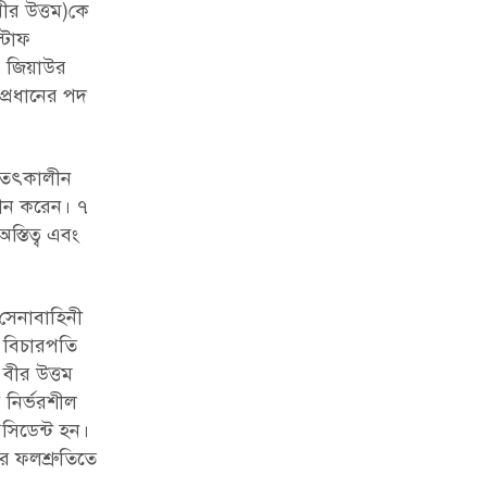
ীর উত্তম)কে
্টাফ
ই, জিয়াউর
প্রধানের পদ
, তৎকালীন
সীন করেন। ৭
্তিত্ব এবং
সেনাবাহিনী
ট বিচারপতি
বীর উত্তম
 নির্ভরশীল
সিডেন্ট হন।
ের ফলশ্রুতিতে