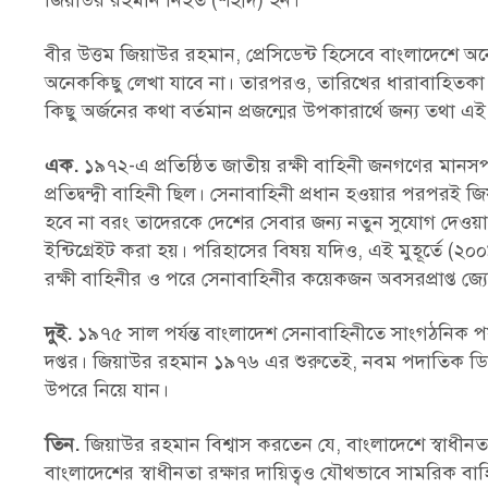
জিয়াউর রহমান নিহত (শহীদ) হন।
বীর উত্তম জিয়াউর রহমান, প্রেসিডেন্ট হিসেবে বাংলাদেশে অনেক
অনেককিছু লেখা যাবে না। তারপরও, তারিখের ধারাবাহিতকা বজা
কিছু অর্জনের কথা বর্তমান প্রজন্মের উপকারার্থে জন্য তথা
এক.
১৯৭২-এ প্রতিষ্ঠিত জাতীয় রক্ষী বাহিনী জনগণের মা
প্রতিদ্বন্দ্বী বাহিনী ছিল। সেনাবাহিনী প্রধান হওয়ার পরপরই
হবে না বরং তাদেরকে দেশের সেবার জন্য নতুন সুযোগ দেওয়া 
ইন্টিগ্রেইট করা হয়। পরিহাসের বিষয় যদিও, এই মুহূর্তে 
রক্ষী বাহিনীর ও পরে সেনাবাহিনীর কয়েকজন অবসরপ্রাপ্ত জ্
দুই.
১৯৭৫ সাল পর্যন্ত বাংলাদেশ সেনাবাহিনীতে সাংগঠনিক পর
দপ্তর। জিয়াউর রহমান ১৯৭৬ এর শুরুতেই, নবম পদাতিক ডিভি
উপরে নিয়ে যান।
তিন.
জিয়াউর রহমান বিশ্বাস করতেন যে, বাংলাদেশে স্বাধীনত
বাংলাদেশের স্বাধীনতা রক্ষার দায়িত্বও যৌথভাবে সামরি