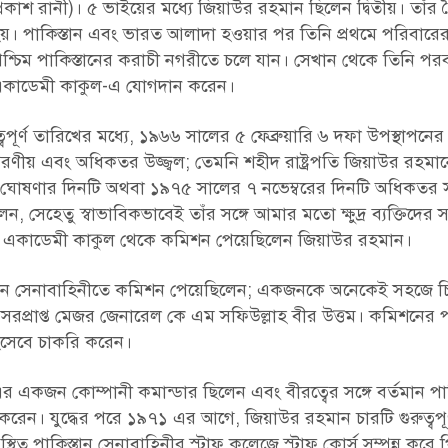
কাশ রানী)। ৫ ভাইয়ের মধ্যে জিয়াউর রহমান ছিলেন দ্বিতীয়। তাঁর 
 পাকিস্তান এবং ভারত আলাদা হওয়ার পর তিনি প্রথমে পরিবারের সঙ
্চিম পাকিস্তানের করাচী নগরীতে চলে যান। সেখান থেকে তিনি পরব
 একাডেমী কাকুল-এ যোগদান করেন।
্বপূর্ণ তারিখের মধ্যে, ১৯৬৬ সালের ৫ ফেব্রুয়ারি ৬ দফা উপস্থাপনে
রণীয় এবং অধিকতর উজ্জ্বল; তেমনি শহীদ রাষ্ট্রপতি জিয়াউর রহমা
ধীনতা ঘোষণার দিনটি অথবা ১৯৭৫ সালের ৭ নভেম্বরের দিনটি অধিকতর 
েহেতু স্বাভাবিকভাবেই তাঁর সঙ্গে আমার মতো ক্ষুদ্র ব্যক্তিদের সংশ
টারী একাডেমী কাকুল থেকে কমিশন পেয়েছিলেন জিয়াউর রহমান।
স্তান সেনাবাহিনীতে কমিশন পেয়েছিলেন; একজনকে অনেকেই সহজে চ
অবসরপ্রাপ্ত মেজর জেনারেল কে এম সফিউল্লাহ বীর উত্তম। কমিশনের
িসেবে চাকরি করেন।
এর একজন কোম্পানী কমান্ডার ছিলেন এবং বীরত্বের সঙ্গে বর্তমান পাক
ণ করেন। যুদ্ধের পরে ১৯৭১ এর আগে, জিয়াউর রহমান চারটি গুরুত্বপূর্ণ
িত পাকিস্তান সেনাবাহিনীর স্টাফ কলেজে স্টাফ কোর্স সম্পন্ন করে 