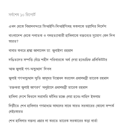
সর্বশেষ ১০ রিপোর্ট
এখন থেকে বিমানবন্দরে ভিআইপি-সিআইপিসহ সকলকে তল্লাশির নির্দেশ
বাংলাদেশ থেকে পলাতক ও গনহত্যাকারী হাসিনাকে বক্তব্যের সুযোগ কেন দিল
ভারত?
বাবার কবরে শ্রদ্ধা জানালেন ডা: জুবাইদা রহমান
দণ্ডিতদের সম্পত্তি বেঁচে শহীদ পরিবারকে অর্থ দেয়া হবেঃচিফ প্রসিকিউটর
আজ জুলাই গণ-অভ্যুত্থান’ দিবস
জুলাই গণঅভ্যুত্থান স্মৃতি জাদুঘর উদ্বোধন করলেন প্রধানমন্ত্রী তারেক রহমান
‘রক্তঝরা জুলাই জাগরণ’ অনুষ্ঠানে প্রধানমন্ত্রী তারেক রহমান
হাসিনা দেশে ফিরলে সরাসরি ফাঁসির মঞ্চে নেয়া হবেঃ নাহিদ ইসলাম
দিল্লীতে শেখ হাসিনার গণমাধ্যম ভাষনের সাথে ভারত সরকারের কোনো সম্পর্ক
নেইঃভারত
শেখ হাসিনার বক্তব্য প্রচার না করতে তারেক সরকারের কড়া বার্তা