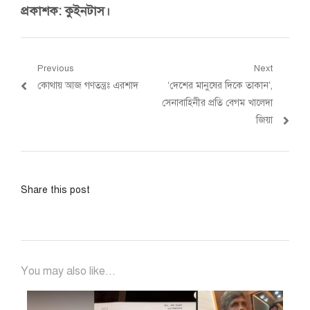
প্রকাশক: কুইনটাস।
Post
Previous
Next
Previous
Next
কোথায় আজ গণতন্ত্রঃ এরশাদ
‘দেশের মানুষের দিকে তাকান’,
navigation
post:
post:
সেনাবাহিনীর প্রতি বেগম খালেদা
জিয়া
Share this post
You may also like...