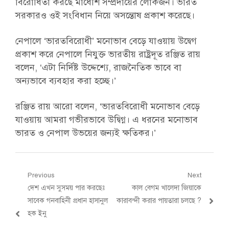
বিরোধিতা করছে মাধেশি সম্প্রদায়ের লোকজন। ভারত
সরকারও ওই সংবিধান নিয়ে অসন্তোষ প্রকাশ করেছে।
নেপালে ‘ভারতবিরোধী’ মনোভাব বেড়ে যাওয়ায় উদ্বেগ
প্রকাশ করে নেপালে নিযুক্ত ভারতীয় রাষ্ট্রদূত রঞ্জিত রায়
বলেন, ‘এটা নির্দিষ্ট উদ্দেশ্যে, রাজনৈতিক ভাবে বা
অন্যভাবে ব্যবহার করা হচ্ছে।’
রঞ্জিত রায় আরো বলেন, ‘ভারতবিরোধী মনোভাব বেড়ে
যাওয়ায় আমরা গভীরভাবে উদ্বিগ্ন। এ ধরনের মনোভাব
ভারত ও নেপাল উভয়ের জন্যই ক্ষতিকর।’
Post
Previous
Next
Previous
Next
দেশ এখন সুসময় পার করছেঃ
কাল বেগম খালেদা জিয়াকে
navigation
post:
post:
সাবেক গনবাহিনী প্রধান হাসানুল
কারাবন্দী করার পায়তারা চলছে ?
হক ইনু