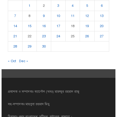
1
2
3
4
5
6
7
8
9
10
11
12
13
14
15
16
17
18
19
20
21
22
23
24
25
26
27
28
29
30
« Oct
Dec »
প্রকাশক ও সম্পাদকঃ ক্যাপ্টেন (অবঃ) মারুফুর রহমান রাজু
সহ-সম্পাদকঃ মাহবুবা রহমান মিতু
ঠিকানাঃ প্রথম বাংলাদেশ, মট্রিয়ল, কুইবেক, কানাডা ।