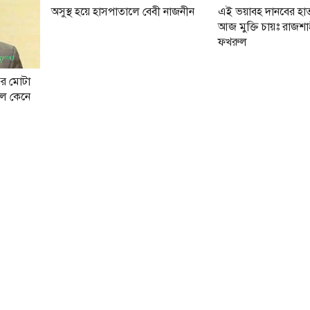
অসুস্থ হ‌য়ে হাসপাতালে বেবী নাজনীন
এই ভয়াবহ দানবের হা
আজ মুক্তি চায়ঃ রাজশাহ
ফখরুল
ের মোটা
াল কেনে