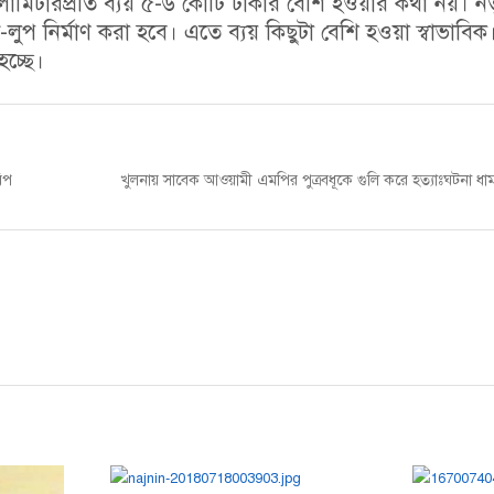
োমিটারপ্রতি ব্যয় ৫-৬ কোটি টাকার বেশি হওয়ার কথা নয়। ন
-লুপ নির্মাণ করা হবে। এতে ব্যয় কিছুটা বেশি হওয়া স্বাভাবিক
চ্ছে।
Next
রিপ
খুলনায় সাবেক আওয়ামী এমপির পুত্রবধূকে গুলি করে হত্যাঃঘটনা ধামা
post: