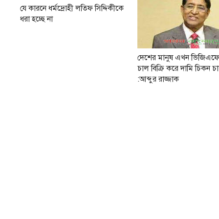
যে কারনে ধর্মদ্রোহী লতিফ সিদ্দিকীকে
ধরা হচ্ছে না
দেশের মানুষ এখন ভিজিএফ
চাল বিক্রি করে দামি চিকন চ
:আব্দুর রাজ্জাক