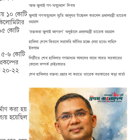
আজ জুলাই গণ-অভ্যুত্থান’ দিবস
্যয় ১০ কোটি
জুলাই গণঅভ্যুত্থান স্মৃতি জাদুঘর উদ্বোধন করলেন প্রধানমন্ত্রী তারেক
 কিলোমিটার
রহমান
 ৯৫ কোটি
‘রক্তঝরা জুলাই জাগরণ’ অনুষ্ঠানে প্রধানমন্ত্রী তারেক রহমান
হাসিনা দেশে ফিরলে সরাসরি ফাঁসির মঞ্চে নেয়া হবেঃ নাহিদ
ইসলাম
য় ৫-৬ কোটি
দিল্লীতে শেখ হাসিনার গণমাধ্যম ভাষনের সাথে ভারত সরকারের
রকল্পের
কোনো সম্পর্ক নেইঃভারত
তি ২০-২২
শেখ হাসিনার বক্তব্য প্রচার না করতে তারেক সরকারের কড়া বার্তা
মাণ করা হয়
ব্যয় হয়েছিল