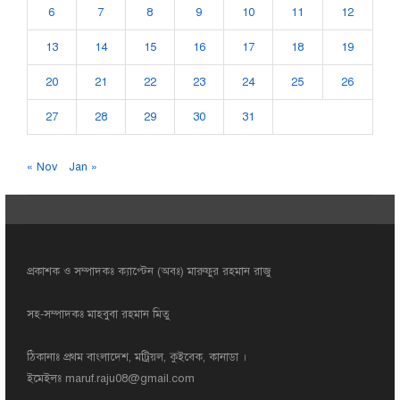
6
7
8
9
10
11
12
13
14
15
16
17
18
19
20
21
22
23
24
25
26
27
28
29
30
31
« Nov
Jan »
প্রকাশক ও সম্পাদকঃ ক্যাপ্টেন (অবঃ) মারুফুর রহমান রাজু
সহ-সম্পাদকঃ মাহবুবা রহমান মিতু
ঠিকানাঃ প্রথম বাংলাদেশ, মট্রিয়ল, কুইবেক, কানাডা ।
ইমেইলঃ
maruf.raju08@gmail.com