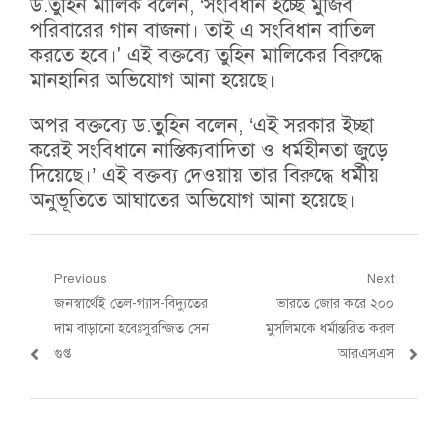
ড.তুহিন মালিক বলেন, ‘সংবিধান হচ্ছে মুজিব
পরিবারের গান বাজনা। তাই এ সংবিধান বাতিল
করতে হবে।' এই বক্তব্যে তুহিন মালিকের বিরুদ্ধে
মানহানির অভিযোগ আনা হয়েছে।
অপর বক্তব্যে ড.তুহিন বলেন, ‘এই সরকার ইচ্ছা
করেই সংবিধানে নাস্তিক্যবাদিতা ও ধর্মহীনতা জুড়ে
দিয়েছে।’ এই বক্তব্য দেওয়ায় তার বিরুদ্ধে ধর্মীয়
অনুভূতিতে আঘাতের অভিযোগ আনা হয়েছে।
Post
Previous
Next
Previous
Next
জনস্বার্থেই তেল-গ্যাস-বিদ্যুতের
ভারতে জোর করে ২০০
navigation
post:
post:
দাম বাড়ানো হবেঃসুরন্জিত সেন
মুসলিমকে ধর্মান্তরিত করল
গুপ্ত
আরএসএস