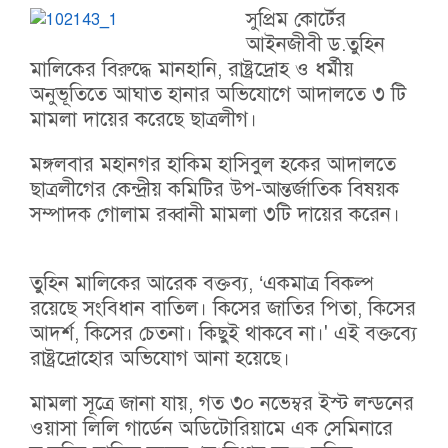
সুপ্রিম কোর্টের
আইনজীবী ড.তুহিন
মালিকের বিরুদ্ধে মানহানি, রাষ্ট্রদ্রোহ ও ধর্মীয়
অনুভূতিতে আঘাত হানার অভিযোগে আদালতে ৩ টি
মামলা দায়ের করেছে ছাত্রলীগ।
মঙ্গলবার মহানগর হাকিম হাসিবুল হকের আদালতে
ছাত্রলীগের কেন্দ্রীয় কমিটির উপ-আন্তর্জাতিক বিষয়ক
সম্পাদক গোলাম রব্বানী মামলা ৩টি দায়ের করেন।
তুহিন মালিকের আরেক বক্তব্য, ‘একমাত্র বিকল্প
রয়েছে সংবিধান বাতিল। কিসের জাতির পিতা, কিসের
আদর্শ, কিসের চেতনা। কিছুই থাকবে না।' এই বক্তব্যে
রাষ্ট্রদ্রোহোর অভিযোগ আনা হয়েছে।
মামলা সূত্রে জানা যায়, গত ৩০ নভেম্বর ইস্ট লন্ডনের
ওয়াসা লিলি গার্ডেন অডিটোরিয়ামে এক সেমিনারে