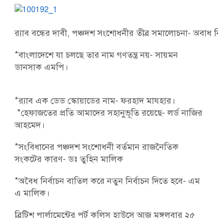
র‍্যাব বন্ধের দাবী, পঞ্চদশ সংশোধনীর তীব্র সমালোচনা- অবাধ 
*বাংলাদেশে যা চলছে তার নাম গণতন্ত্র নয়- সায়মন
ডানসাক এমপি।
*র‍্যাব এক ডেড স্কোয়াডের নাম- ফরহাদ মাযহার।
*হেফাজতের প্রতি আমাদের সহানুভূতি রয়েছে- লর্ড নাজির
আহমেদ।
*সংবিধানের পঞ্চদশ সংশোধনী বর্তমান রাজনৈতিক
সংকটের কারণ- ডঃ তুহিন মালিক
*অবৈধ নির্বাচন বাতিল করে নতুন নির্বাচন দিতে হবে- এম
এ মালিক।
ব্রিটিশ পার্লামেন্টের পর্ট কলিস হাউসে আজ মঙ্গলবার ২৫