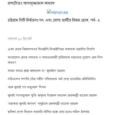
প্রশংসিতঃ আসাদুজ্জামান কামাল
চট্টগ্রাম সিটি নির্বাচনঃ সৎ এবং যোগ্য প্রার্থীর বিজয় হোক, পর্ব- ২
সর্বশেষ ১০ রিপোর্ট
এখন থেকে বিমানবন্দরে ভিআইপি-সিআইপিসহ সকলকে তল্লাশির নির্দেশ
বাংলাদেশ থেকে পলাতক ও গনহত্যাকারী হাসিনাকে বক্তব্যের সুযোগ কেন দিল
ভারত?
বাবার কবরে শ্রদ্ধা জানালেন ডা: জুবাইদা রহমান
দণ্ডিতদের সম্পত্তি বেঁচে শহীদ পরিবারকে অর্থ দেয়া হবেঃচিফ প্রসিকিউটর
আজ জুলাই গণ-অভ্যুত্থান’ দিবস
জুলাই গণঅভ্যুত্থান স্মৃতি জাদুঘর উদ্বোধন করলেন প্রধানমন্ত্রী তারেক রহমান
‘রক্তঝরা জুলাই জাগরণ’ অনুষ্ঠানে প্রধানমন্ত্রী তারেক রহমান
হাসিনা দেশে ফিরলে সরাসরি ফাঁসির মঞ্চে নেয়া হবেঃ নাহিদ ইসলাম