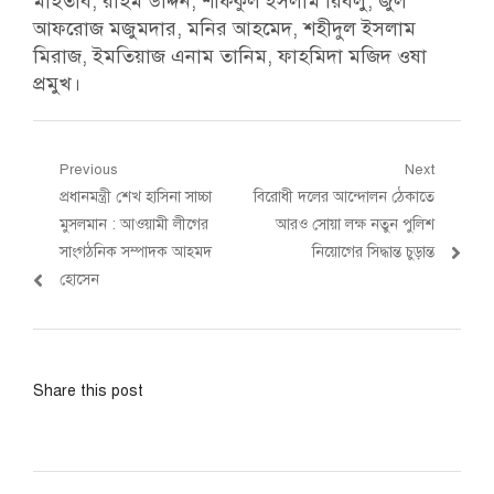
মাহতাব, রহিম উদ্দিন, শফিকুল ইসলাম রিবলু, জুল
আফরোজ মজুমদার, মনির আহমেদ, শহীদুল ইসলাম
মিরাজ, ইমতিয়াজ এনাম তানিম, ফাহমিদা মজিদ ওষা
প্রমুখ।
Post
Previous
Next
Previous
Next
প্রধানমন্ত্রী শেখ হাসিনা সাচ্চা
বিরোধী দলের আন্দোলন ঠেকাতে
navigation
post:
post:
মুসলমান : আওয়ামী লীগের
আরও সোয়া লক্ষ নতুন পুলিশ
সাংগঠনিক সম্পাদক আহমদ
নিয়োগের সিদ্ধান্ত চুড়ান্ত
হোসেন
Share this post