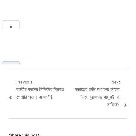
0
2456
Post
Previous
Next
Previous
Next
বঙ্গবীর কাদের সিদ্দিকীর বিরুদ্ধে
ভারতের জঙ্গি না’গন্জে আটক
navigation
post:
post:
গ্রেপ্তারি পরোয়ানা জারী!
নিয়ে ধুম্রজালঃ মাসুমই কি
সাজিদ?
Share this post