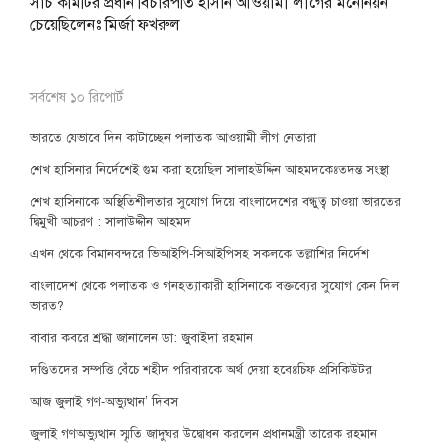
সার্চ কমিটির প্রধান বিচারপতি হাসান আওয়ামী লীগের মনোনয়ন
চেয়েছিলেনঃ মির্জা ফখরুল
সর্বশেষ ১০ রিপোর্ট
ভারতে যেভাবে দিন কাটাচ্ছেন পলাতক আওয়ামী লীগ নেতারা
শেখ হাসিনার নির্দেশেই গুম করা হয়েছিল সালাহউদ্দিন আহমদকেঃতদন্ত সংস্থা
শেখ হাসিনাকে অস্থিতিশীলতার সুযোগ দিয়ে বাংলাদেশের বন্ধুত্ব চাওয়া ভারতের
দ্বিমুখী আচরণ : সালাউদ্দীন আহমদ
এখন থেকে বিমানবন্দরে ভিআইপি-সিআইপিসহ সকলকে তল্লাশির নির্দেশ
বাংলাদেশ থেকে পলাতক ও গনহত্যাকারী হাসিনাকে বক্তব্যের সুযোগ কেন দিল
ভারত?
বাবার কবরে শ্রদ্ধা জানালেন ডা: জুবাইদা রহমান
দণ্ডিতদের সম্পত্তি বেঁচে শহীদ পরিবারকে অর্থ দেয়া হবেঃচিফ প্রসিকিউটর
আজ জুলাই গণ-অভ্যুত্থান’ দিবস
জুলাই গণঅভ্যুত্থান স্মৃতি জাদুঘর উদ্বোধন করলেন প্রধানমন্ত্রী তারেক রহমান