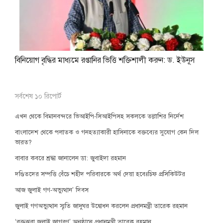
বিনিয়োগ বৃদ্ধির মাধ্যমে রপ্তানির ভিত্তি শক্তিশালী করুন: ড. ইউনূস
সর্বশেষ ১০ রিপোর্ট
এখন থেকে বিমানবন্দরে ভিআইপি-সিআইপিসহ সকলকে তল্লাশির নির্দেশ
বাংলাদেশ থেকে পলাতক ও গনহত্যাকারী হাসিনাকে বক্তব্যের সুযোগ কেন দিল
ভারত?
বাবার কবরে শ্রদ্ধা জানালেন ডা: জুবাইদা রহমান
দণ্ডিতদের সম্পত্তি বেঁচে শহীদ পরিবারকে অর্থ দেয়া হবেঃচিফ প্রসিকিউটর
আজ জুলাই গণ-অভ্যুত্থান’ দিবস
জুলাই গণঅভ্যুত্থান স্মৃতি জাদুঘর উদ্বোধন করলেন প্রধানমন্ত্রী তারেক রহমান
‘রক্তঝরা জুলাই জাগরণ’ অনুষ্ঠানে প্রধানমন্ত্রী তারেক রহমান