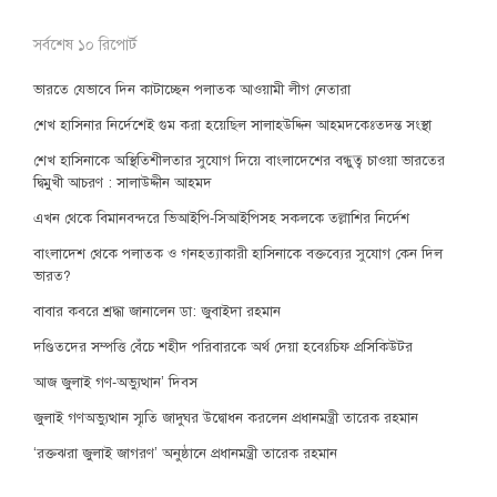
সর্বশেষ ১০ রিপোর্ট
ভারতে যেভাবে দিন কাটাচ্ছেন পলাতক আওয়ামী লীগ নেতারা
শেখ হাসিনার নির্দেশেই গুম করা হয়েছিল সালাহউদ্দিন আহমদকেঃতদন্ত সংস্থা
শেখ হাসিনাকে অস্থিতিশীলতার সুযোগ দিয়ে বাংলাদেশের বন্ধুত্ব চাওয়া ভারতের
দ্বিমুখী আচরণ : সালাউদ্দীন আহমদ
এখন থেকে বিমানবন্দরে ভিআইপি-সিআইপিসহ সকলকে তল্লাশির নির্দেশ
বাংলাদেশ থেকে পলাতক ও গনহত্যাকারী হাসিনাকে বক্তব্যের সুযোগ কেন দিল
ভারত?
বাবার কবরে শ্রদ্ধা জানালেন ডা: জুবাইদা রহমান
দণ্ডিতদের সম্পত্তি বেঁচে শহীদ পরিবারকে অর্থ দেয়া হবেঃচিফ প্রসিকিউটর
আজ জুলাই গণ-অভ্যুত্থান’ দিবস
জুলাই গণঅভ্যুত্থান স্মৃতি জাদুঘর উদ্বোধন করলেন প্রধানমন্ত্রী তারেক রহমান
‘রক্তঝরা জুলাই জাগরণ’ অনুষ্ঠানে প্রধানমন্ত্রী তারেক রহমান