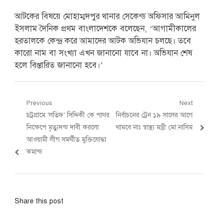
আটকের বিষয়ে মোহাম্মদপুর থানার সেকেন্ড অফিসার আমিনুল
ইসলাম দৈনিক প্রথম বাংলাদেশকে বলেছেন, ‘আগামীকালের
হরতালকে কেন্দ্র করে আমাদের আটক অভিযান চলছে। তবে
কারো নাম বা সংখ্যা এখন জানানো যাবে না। অভিযান শেষ
হলে বিস্তারিত জানানো হবে।’
Post
Previous
Next
Previous
Next
চট্রগ্রামে ‘লতিফ’ সিদ্দিকী কে পাথর
নির্বাচনের ট্রেন ১৯ সালের আগে
navigation
post:
post:
নিক্ষেপে মৃত্যুদন্ড দাবী করলো
থামবে নাঃ স্বাস্থ্য মন্ত্রী মো:নাসিম
আওয়ামী লীগ সমর্থীত মুক্তিযোদ্ধা
কমান্ড
Share this post