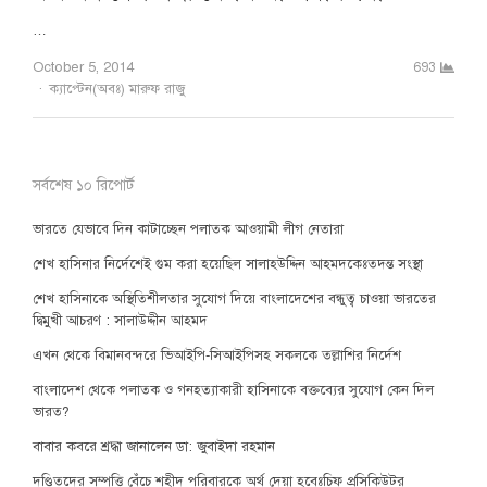
…
October 5, 2014
693
Author
ক্যাপ্টেন(অবঃ) মারুফ রাজু
সর্বশেষ ১০ রিপোর্ট
ভারতে যেভাবে দিন কাটাচ্ছেন পলাতক আওয়ামী লীগ নেতারা
শেখ হাসিনার নির্দেশেই গুম করা হয়েছিল সালাহউদ্দিন আহমদকেঃতদন্ত সংস্থা
শেখ হাসিনাকে অস্থিতিশীলতার সুযোগ দিয়ে বাংলাদেশের বন্ধুত্ব চাওয়া ভারতের
দ্বিমুখী আচরণ : সালাউদ্দীন আহমদ
এখন থেকে বিমানবন্দরে ভিআইপি-সিআইপিসহ সকলকে তল্লাশির নির্দেশ
বাংলাদেশ থেকে পলাতক ও গনহত্যাকারী হাসিনাকে বক্তব্যের সুযোগ কেন দিল
ভারত?
বাবার কবরে শ্রদ্ধা জানালেন ডা: জুবাইদা রহমান
দণ্ডিতদের সম্পত্তি বেঁচে শহীদ পরিবারকে অর্থ দেয়া হবেঃচিফ প্রসিকিউটর