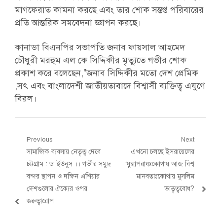
মাগফেরাত কামনা করছে এবং তার শোক সন্তপ্ত পরিবারের
প্রতি আন্তরিক সমবেদনা জ্ঞাপন করছে।
কানাডা বিএনপির সভাপতি জনাব ফায়সাল আহমেদ
চৌধুরী মরহুম এল কে সিদ্দিকীর মৃত্যুতে গভীর শোক
প্রকাশ করে বলেছেন,"জনাব সিদ্দিকীর মতো দেশ প্রেমিক
,সৎ এবং বাংলাদেশী জাতীয়তাবাদে বিশ্বাসী ব্যক্তিত্ব এযুগে
বিরল।
Post
Previous
Next
Previous
Next
সামাজিক ব্যবসায় নেতৃত্ব দেবে
এখনো চলছে ইসরায়েলের
navigation
post:
post:
চট্টগ্রাম : ড. ইউনুস ।। গভীর সমুদ্র
‘যুদ্ধাপরাধঃকোথায় আজ বিশ্ব
বন্দর স্থাপন ও দক্ষিন এশিয়ার
মানবতাঃকোথায় মুসলিম
দেশগুলোর ঐক্যের ওপর
ভাতৃত্ববোধ?
গুরুত্বারোপ