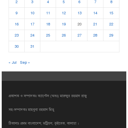
2
3
4
5
6
7
8
9
10
11
12
13
14
15
16
17
18
19
20
21
22
23
24
25
26
27
28
29
30
31
« Jul
Sep »
প্রকাশক ও সম্পাদকঃ ক্যাপ্টেন (অবঃ) মারুফুর রহমান রাজু
সহ-সম্পাদকঃ মাহবুবা রহমান মিতু
ঠিকানাঃ প্রথম বাংলাদেশ, মট্রিয়ল, কুইবেক, কানাডা ।