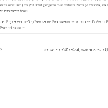
ুদের দান করবেন ওজিল। তবে বৃটিশ পত্রিকা ইন্ডিপেন্ডেন্টকে দেওয়া সাক্ষাৎকারে ওজিলের মুখপাত্র জানান, তিনি 
১জন শিশুকে সহায়তা দিচ্ছেন।
ন, বিশ্বকাপ শুরুর আগেই ব্রাজিলের এগারজন শিশুর অস্ত্রপচারে সহায়তা করার কথা দিয়েছিলাম। ব
িশুকে অর্থ সহায়তা দেব।
Next
শ?
ঢাকা মহানগর কমিটির গঠনেই কঠোর আন্দোলনের ইঙ্
post: