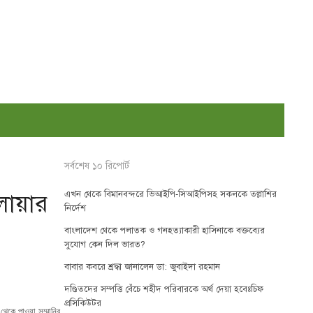
সর্বশেষ ১০ রিপোর্ট
এখন থেকে বিমানবন্দরে ভিআইপি-সিআইপিসহ সকলকে তল্লাশির
েলোয়ার
নির্দেশ
বাংলাদেশ থেকে পলাতক ও গনহত্যাকারী হাসিনাকে বক্তব্যের
সুযোগ কেন দিল ভারত?
বাবার কবরে শ্রদ্ধা জানালেন ডা: জুবাইদা রহমান
দণ্ডিতদের সম্পত্তি বেঁচে শহীদ পরিবারকে অর্থ দেয়া হবেঃচিফ
প্রসিকিউটর
থেকে পাওয়া সম্মানির