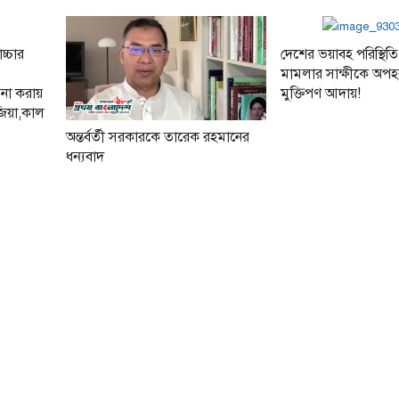
চ্চার
দেশের ভয়াবহ পরিস্থিতি
মামলার সাক্ষীকে অপ
না করায়
মুক্তিপণ আদায়!
া জিয়া,কাল
অন্তর্বর্তী সরকারকে তারেক রহমানের
ধন্যবাদ