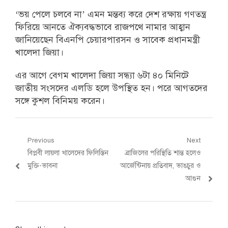
‘ভয় পেলে চলবে না’ এমন মন্তব্য করে দেশ রক্ষায় গণতন্ত্র
ফিরিয়ে আনতে ঐক্যবদ্ধভাবে রাজপথে নামার আহ্বান
জানিয়েছেন বিএনপি চেয়ারপারসন ও সাবেক প্রধানমন্ত্রী
খালেদা জিয়া।
এর আগে বেগম খালেদা জিয়া সন্ধ্যা ৬টা ৪০ মিনিটে
জাতীয় সংসদের এলডি হলে উপস্থিত হন। পরে আগতদের
সঙ্গে কুশল বিনিময় করেন।
Post
Previous
Next
Previous
Next
বিপ্লবী লায়লা খালেদের ফিলিস্তিন
ব্রাজিলের পরিস্থিতি শান্ত হলেও
navigation
post:
post:
মুক্তি-ভাবনা
আর্জেন্টিনায় প্রতিবাদ, ভাঙচুর ও
আগুন