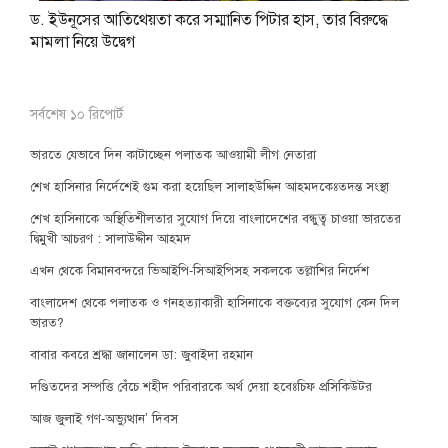
ড. ইউনূসের আতিথেয়তা করে সম্মানিত পিটার হাস, তার বিরুদ্ধে
মামলা নিয়ে উদ্বেগ
সর্বশেষ ১০ রিপোর্ট
ভারতে যেভাবে দিন কাটাচ্ছেন পলাতক আওয়ামী লীগ নেতারা
শেখ হাসিনার নির্দেশেই গুম করা হয়েছিল সালাহউদ্দিন আহমদকেঃতদন্ত সংস্থা
শেখ হাসিনাকে অস্থিতিশীলতার সুযোগ দিয়ে বাংলাদেশের বন্ধুত্ব চাওয়া ভারতের
দ্বিমুখী আচরণ : সালাউদ্দীন আহমদ
এখন থেকে বিমানবন্দরে ভিআইপি-সিআইপিসহ সকলকে তল্লাশির নির্দেশ
বাংলাদেশ থেকে পলাতক ও গনহত্যাকারী হাসিনাকে বক্তব্যের সুযোগ কেন দিল
ভারত?
বাবার কবরে শ্রদ্ধা জানালেন ডা: জুবাইদা রহমান
দণ্ডিতদের সম্পত্তি বেঁচে শহীদ পরিবারকে অর্থ দেয়া হবেঃচিফ প্রসিকিউটর
আজ জুলাই গণ-অভ্যুত্থান’ দিবস