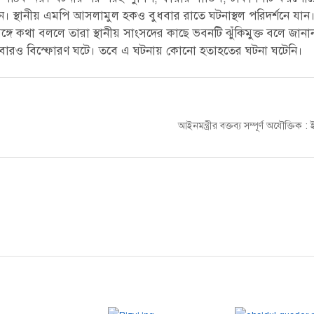
থলে যান। স্থানীয় এমপি আসলামুল হকও বুধবার রাতে ঘটনাস্থল পরিদর্শনে য
 সঙ্গে কথা বললে তারা স্থানীয় সাংসদের কাছে ভবনটি ঝুঁকিমুক্ত বলে জানা
নে আবারও বিস্ফোরণ ঘটে। তবে এ ঘটনায় কোনো হতাহতের ঘটনা ঘটেনি।
Next
আইনমন্ত্রীর বক্তব্য সম্পূর্ণ অযৌক্তিক
post: