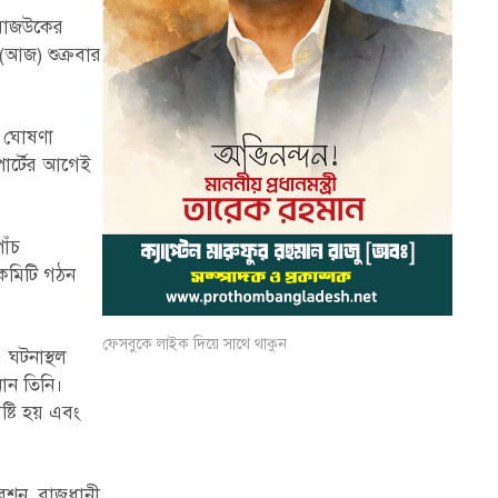
 রাজউকের
 (আজ) শুক্রবার
ণ ঘোষণা
পোর্টের আগেই
াঁচ
 কমিটি গঠন
ফেসবুকে লাইক দিয়ে সাথে থাকুন
 ঘটনাস্থল
ান তিনি।
্টি হয় এবং
েশন, রাজধানী