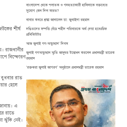
বাংলাদেশ থেকে পলাতক ও গনহত্যাকারী হাসিনাকে বক্তব্যের
সুযোগ কেন দিল ভারত?
বাবার কবরে শ্রদ্ধা জানালেন ডা: জুবাইদা রহমান
জউকের শীর্ষ
দণ্ডিতদের সম্পত্তি বেঁচে শহীদ পরিবারকে অর্থ দেয়া হবেঃচিফ
প্রসিকিউটর
আজ জুলাই গণ-অভ্যুত্থান’ দিবস
নয়। রাজধানীর
জুলাই গণঅভ্যুত্থান স্মৃতি জাদুঘর উদ্বোধন করলেন প্রধানমন্ত্রী তারেক
চাপে বিস্ফোরণ
রহমান
‘রক্তঝরা জুলাই জাগরণ’ অনুষ্ঠানে প্রধানমন্ত্রী তারেক রহমান
 বুধবার রাত
ওয়ার হেলে
 জানায়। এ
রে রাতে
ো ঝুঁকি নেই।