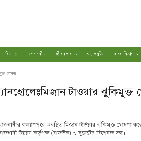
বিনোদন
সম্পাদকীয়
জীবন ধারা
তথ্য প্রযুক্তি
আরো বিভাগ
ুক্ত ঘোষনা
্যানহোলেঃমিজান টাওয়ার ঝুকিমুক্ত 
রাজধানীর কল্যাণপুরে অবস্থিত মিজান টাউয়ার ঝুঁকিমুক্ত ঘোষণা ক
রাজধানী উন্নয়ন কর্তৃপক্ষ (রাজউক) ও বুয়েটের বিশেষজ্ঞ দল।