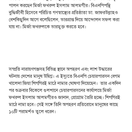
পালন করছেন মির্জা ফখরুল ইসলাম আলমগীর। বিএনপিপন্থি
বুদ্ধিজীবী হিসেবে পরিচিত গণস্বাস্থ্যের প্রতিষ্ঠাতা ডা. জাফরউল্লাহও
বেশকিছুদিন আগে বলেছিলেন, ভারপ্রাপ্ত দিয়ে আন্দোলন সফল করা
যায় না। মির্জা ফখরুলকে ভারমুক্ত করতে হবে।
সম্প্রতি নারায়ণগঞ্জসহ বিভিন্ন স্থানে অপহরণ এবং লাশ উদ্ধারের
ঘটনায় দেশের মানুষ উদ্বিগ্ন। এ ইস্যুতে বিএনপি চেয়ারপারসন বেগম
খালেদা জিয়া শিগগিরই মাঠে নামার ঘোষণা দিয়েছেন। তার একদিন
পর শুক্রবার বিকেলে গুলশানে চেয়ারপারসনের কার্যালয়ে মির্জা
ফখরুল ইসলাম আলমগীরও জানান, প্রোগ্রাম তৈরি হচ্ছে। শিগগিরই
মাঠে নামা হবে। সেই সঙ্গে তিনি অপহরণ প্রতিরোধে মানুষের কাছে
১০টি পরামর্শও তুলে ধরেন।