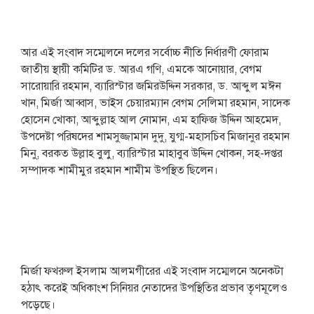
আর এই সংবাদ সম্মেলনে দলের সর্বোচ্চ নীতি নির্ধারণী ফোরাম
জাতীয় স্থায়ী কমিটির ড. আরএ গণি, এমকে আনোয়ার, বেগম
সারোয়ারি রহমান, ব্যারিস্টার জমিরউদ্দিন সরকার, ড. আব্দুল মঈন
খান, মির্জা আব্বাস, ভাইস চেয়ারম্যান বেগম সেলিমা রহমান, সাদেক
হোসেন খোকা, আব্দুল্লাহ আল নোমান, এম হাফিজ উদ্দিন আহমেদ,
উপদেষ্টা পরিষদের শামসুজ্জামান দুদু, যুগ্ম-মহাসচিব মিজানুর রহমান
মিনু, বরকত উল্লাহ বুলু, ব্যারিস্টার মাহাবুব উদ্দিন খোকন, সহ-দপ্তর
সম্পাদক শামীমুর রহমান শামীম উপস্থিত ছিলেন।
মির্জা ফখরুল ইসলাম আলমগীরের এই সংবাদ সম্মেলনে অনেকটা
হঠাৎ করেই অধিকাংশ সিনিয়র নেতাদের উপস্থিতির প্রভাব তৃণমূলেও
পড়েছে।